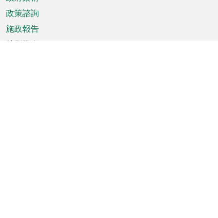
政策諮詢
施政報告
特別推介
澳門資訊
天氣
交通
公眾假期
文娛康體
城市資訊
澳門便覽
統計數字
公佈告示