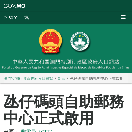
澳
門
特
30°C
別
行
政
區
政
府
入
口
網
站
澳門特別行政區政府入口網站
新聞
氹仔碼頭自助郵務中心正式啟用
氹仔碼頭自助郵務
中心正式啟用
來源：
郵電局（CTT）