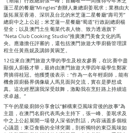
（潮陽）行政總廚張一峰；首爾唯一一間獲得今年米芝
蓮三星的餐廳“Mingles”創辦人兼總廚姜珉求；業務由大
阪拓展至香港、深圳及台北的米芝蓮二星餐廳“壽司芳”
總廚中之上公起；米芝蓮一星餐廳“蜀道”行政副總廚楊
登全；以及澳門土生葡菜代表人物、致力透過旗下
“Neta Club Cooking Studio”推廣澳門美食文化的馬
央。應邀擔任評審的，還包括澳門旅遊大學廚藝管理課
程主任黃燕妮及講師黃琬芝。
12位來自澳門旅遊大學的學生及校友參賽，在比賽中盡
顯個人廚藝才華，最終由澳門旅遊大學四年級學生鄭家
齊摘得桂冠。他獲獎後表示：“作為一名年輕廚師，能有
機會跟廚藝界偶像級人馬見面與交流，實在是夢想成
真。這次經歷讓我深受鼓舞，激勵我在烹飪路上持續追
求卓越。”
下午的星級廚師分享會以“解構東亞風味背後的故事”為
主題，在澳門名廚代表馬央主持下，張一峰、姜珉求及
中之上公起展開一場發人深省的對話，內容涵蓋多個核
心議題：東亞食藝的全球突圍，剖析獨特的東亞風味如