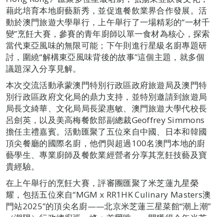
藉此培育本地廚藝新秀，並促進餐飲業界合作發展。活
動於澳門旅遊大學舉行，上午舉行了一場精彩的“一材千
變”烹飪大賽，參賽的青年廚師以單一食材為核心，探索
當代東亞風味的無限可能；下午則進行星級名廚專題研
討，圍繞“解構東亞風味背後的故事”這個主題，就多個
議題深入分享見解。
本次交流活動承蒙澳門特別行政區政府旅遊局及澳門特
別行政區政府文化局的鼎力支持，並特別邀請到旅遊局
局長文綺華、文化局局長梁惠敏、澳門旅遊大學代校長
呂劍英，以及美高梅餐飲部副總裁Geoffrey Simmons
擔任主禮嘉賓。活動匯聚了五位來自中國、日本和韓國
頂尖餐廳的國際名廚，他們與超過100名澳門本地的廚
藝學生、專業廚師及餐飲業經營者分享其烹飪技藝及寶
貴經驗。
在上午舉行的烹飪大賽，評審團匯聚了米芝蓮九星榮
耀，包括五位來自“MGM x RR1HK Culinary Masters澳
門站2025”的頂尖名廚——北京米芝蓮三星菜館“潮上潮”