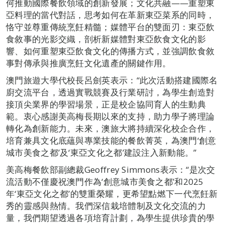
何推動國際餐飲領域的創新發展；文化共融——重塑東
亞料理的當代對話，思考如何在革新東亞菜系的同時，
恪守並尊重傳統烹飪精髓；媒體平台的雙面刃：東亞飲
食敘事的光影交織，剖析新媒體對東亞飲食文化的影
響、如何重塑東亞飲食文化的傳播方式，並強調飲食敘
事對傳承與推廣烹飪文化遺產的關鍵作用。
澳門旅遊大學代校長呂劍英表示：“此次活動搭建國際名
廚交流平台，透過實戰競賽及行業研討，為學生創造對
接頂尖業界的學習場景，正是校企協同育人的生動典
範。衷心感謝美高梅長期以來的支持，助力學子將理論
轉化為創新能力。未來，澳旅大將持續深化校企合作，
培育兼具文化底蘊與專業技能的餐飲菁英，為澳門‘創意
城市美食之都’及‘東亞文化之都’建設注入新動能。”
美高梅餐飲部副總裁Geoffrey Simmons表示：“是次交
流活動不僅慶祝澳門作為‘創意城市美食之都’和2025
年‘東亞文化之都’的雙重榮耀，更希望點燃下一代烹飪新
秀的靈感與熱情。我們深信栽培體制及文化交流的力
量，我們期望透過各項培育計劃，為學生提供珍貴的學