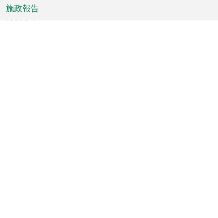
施政報告
特別推介
澳門資訊
天氣
交通
公眾假期
文娛康體
城市資訊
澳門便覽
統計數字
公佈告示
新聞