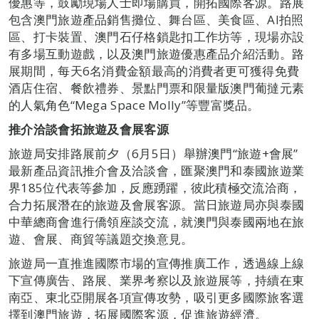
優惠等，鼓勵現場人士即場購買，開拓國際客源。路展
包含澳門旅遊產品銷售攤位、舞台區、美食區、AI拍照
區、打卡裝置、澳門石仔格鎖匙扣工作坊等，現場亦設
有多場互動遊戲，以及澳門旅遊優惠產品介紹活動。路
展期間，每天6名消費金額最高的消費者更可獲得免費
酒店住宿、餐飲禮券、景點門票和限量版澳門葡撻元素
的人氣角色“Mega Space Molly”等豐富獎品。
推介洽談會拓旅遊及會展客源
旅遊局安排路展前夕（6月5日）舉辦澳門“旅遊+會展”
最新產品資訊推介會及洽談會，匯聚澳門和泰國旅遊業
界185位代表等參加，反應踴躍，彼此積極交流洽商，
合力拓展潛在的旅遊及會展客源。當日旅遊局亦與泰國
中華總商會進行僑領座談交流，就澳門與泰國兩地在旅
遊、會展、商貿等議題交換意見。
旅遊局一直推進國際市場的宣傳推廣工作，透過線上線
下宣傳廣告、路展、業界考察以及旅遊展等，持續在東
南亞、東北亞開展各項宣傳攻勢，吸引更多國際旅客選
擇到澳門旅遊，拓展國際客源，促進旅遊經濟。