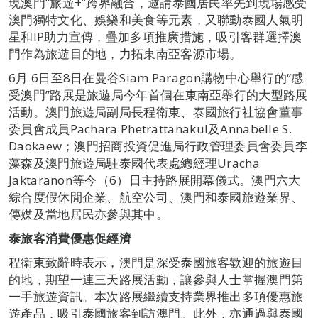
現澳門“旅遊+”跨界融合，邀請泰國居民率先到現場感受
澳門獨特文化、娛樂和美食等元素，又聯動泰國人氣明
星和IP助力宣傳，疊加多項推廣措施，吸引客群選擇澳
門作為旅遊目的地，力拓東南亞客源市場。
6月 6日至8日在曼谷Siam Paragon購物中心舉行的“感
受澳門”路展是旅遊局今年首個在東南亞舉行的大型路展
活動。澳門旅遊局副局長程衛東、泰國旅行社協會董事
委員會成員Pachara Phetrattanakul及Annabelle S.
Daokaew；澳門招商投資促進局行政管理委員會委員李
藻森及澳門旅遊局駐泰國代表處總經理Uracha
Jaktaranon等今（6）日主持路展開幕儀式。澳門六大
綜合度假休閒企業、航空公司、澳門和泰國旅遊業界、
傳媒及當地居民亦參與其中。
泰旅客消費優惠促經濟
程衛東致辭時表示，澳門是深受泰國旅客歡迎的旅遊目
的地，期望一連三天路展活動，讓參與人士掌握澳門第
一手旅遊資訊。本次路展繼續支持業界推出多項優惠旅
遊產品，吸引泰國旅客到訪澳門。此外，亦通過與泰國