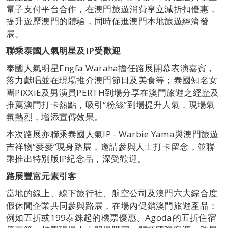
電子支付平台合作，在澳門旅遊消費享立減折扣優惠，
提升遊歷澳門的體驗，同時促進澳門本地旅遊經濟發
展。
聯乘泰國人氣明星及
IP
受歡迎
泰國人氣明星Engfa Waraha擔任路展開幕表演嘉賓，
落力獻唱並在現場推介澳門節日及美食等；泰國知名女
團PiXXiE及男演員PERTH到場分享在澳門旅遊之經歷及
推薦澳門打卡熱點，吸引“粉絲”到場提升人氣，現場氣
氛熱烈，增添宣傳效果。
本次路展亦聯乘泰國人氣IP - Warbie Yama與澳門旅遊
吉祥物“麥麥”現身路展，邀請參與人士打卡留念，並聯
乘推出特別版IP紀念品，深受歡迎。
路展豐富元素引客
當地的線上、線下旅行社、航空公司及澳門六大綜合度
假休閒企業共同參與路展，在場內促銷澳門旅遊產品：
例如五折或199泰銖起的機票優惠、Agoda的五折住宿