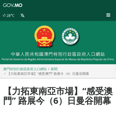
澳
門
特
28°C
別
行
政
區
政
府
入
口
網
站
澳門特別行政區政府入口網站
新聞
【力拓東南亞市場】“感受澳門” 路展今（6）日曼谷開幕
【力拓東南亞市場】“感受澳
門” 路展今（6）日曼谷開幕