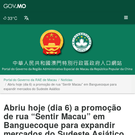
Portal
do
Governo
33°C
da
RAE
de
Macau
Portal do Governo da RAE de Macau
Notícias
Abriu hoje (dia 6) a promoção de rua “Sentir Macau” em Banguecoque para
expandir mercados do Sudeste Asiático
Abriu hoje (dia 6) a promoção
de rua “Sentir Macau” em
Banguecoque para expandir
mercados do Sudeste Asiático