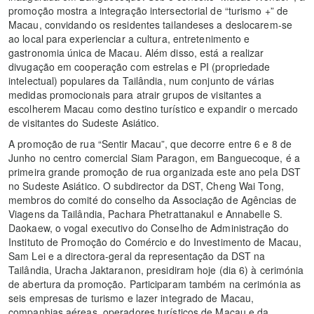
promoção mostra a integração intersectorial de “turismo +” de
Macau, convidando os residentes tailandeses a deslocarem-se
ao local para experienciar a cultura, entretenimento e
gastronomia única de Macau. Além disso, está a realizar
divugação em cooperação com estrelas e PI (propriedade
intelectual) populares da Tailândia, num conjunto de várias
medidas promocionais para atrair grupos de visitantes a
escolherem Macau como destino turístico e expandir o mercado
de visitantes do Sudeste Asiático.
A promoção de rua “Sentir Macau”, que decorre entre 6 e 8 de
Junho no centro comercial Siam Paragon, em Banguecoque, é a
primeira grande promoção de rua organizada este ano pela DST
no Sudeste Asiático. O subdirector da DST, Cheng Wai Tong,
membros do comité do conselho da Associação de Agências de
Viagens da Tailândia, Pachara Phetrattanakul e Annabelle S.
Daokaew, o vogal executivo do Conselho de Administração do
Instituto de Promoção do Comércio e do Investimento de Macau,
Sam Lei e a directora-geral da representação da DST na
Tailândia, Uracha Jaktaranon, presidiram hoje (dia 6) à cerimónia
de abertura da promoção. Participaram também na cerimónia as
seis empresas de turismo e lazer integrado de Macau,
companhias aéreas, operadores turísticos de Macau e da