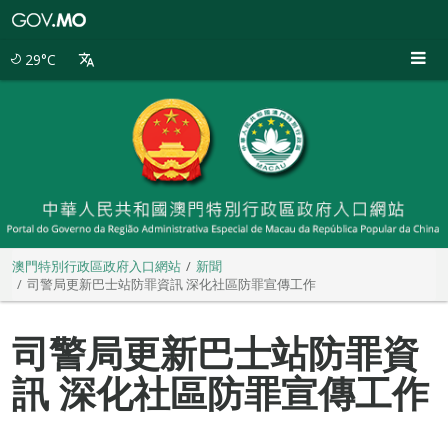
澳
門
特
29°C
別
行
政
區
政
府
入
口
網
站
澳門特別行政區政府入口網站
新聞
司警局更新巴士站防罪資訊 深化社區防罪宣傳工作
司警局更新巴士站防罪資
訊 深化社區防罪宣傳工作