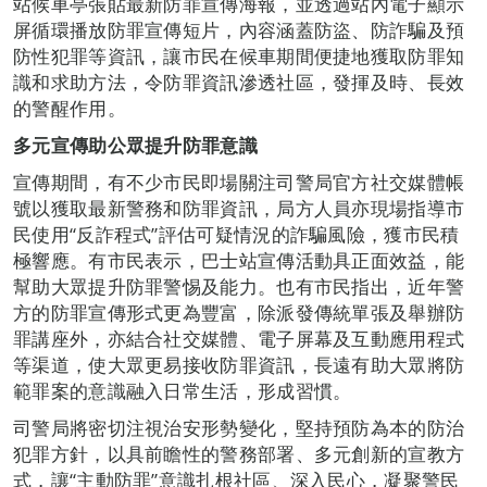
站候車亭張貼最新防罪宣傳海報，並透過站內電子顯示
屏循環播放防罪宣傳短片，內容涵蓋防盜、防詐騙及預
防性犯罪等資訊，讓市民在候車期間便捷地獲取防罪知
識和求助方法，令防罪資訊滲透社區，發揮及時、長效
的警醒作用。
多元宣傳助公眾提升防罪意識
宣傳期間，有不少市民即場關注司警局官方社交媒體帳
號以獲取最新警務和防罪資訊，局方人員亦現場指導市
民使用“反詐程式”評估可疑情況的詐騙風險，獲市民積
極響應。有市民表示，巴士站宣傳活動具正面效益，能
幫助大眾提升防罪警惕及能力。也有市民指出，近年警
方的防罪宣傳形式更為豐富，除派發傳統單張及舉辦防
罪講座外，亦結合社交媒體、電子屏幕及互動應用程式
等渠道，使大眾更易接收防罪資訊，長遠有助大眾將防
範罪案的意識融入日常生活，形成習慣。
司警局將密切注視治安形勢變化，堅持預防為本的防治
犯罪方針，以具前瞻性的警務部署、多元創新的宣教方
式，讓“主動防罪”意識扎根社區、深入民心，凝聚警民