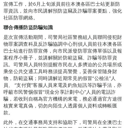
宣傳工作，於6月上旬派員前往本澳各區巴士站更新防
罪資訊，並向市民講解預防盜竊及詐騙罪案要點，強化
社區防罪網絡。
聯合傳播防盜防騙知識
是次宣傳活動期間，司警局社區警務組人員聯同侵犯財
物罪案調查科及反詐騙協調中心刑偵人員前往本澳各區
巴士站進行防罪宣傳，向市民派發防罪宣傳單張以及報
案程序小冊子，並講解關於防範盜竊、詐騙等防罪資
訊。司警局人員特別提醒市民在人多擠迫的公共場所或
乘坐公共交通工具時務須提高警覺，妥善保管隨身財
物，防範盜竊；同時講解近期常見的假冒“公檢法”人
員、 “支付寶”客服人員來電及釣魚短訊等詐騙手法，亦
呼籲市民警惕假冒“現金分享計劃中心”人員的電話詐
騙，若收到自稱為官方機構的來電，務必通過官方途徑
核實來電真偽，切勿向陌生人透露個人資料或轉帳匯
款。
此外，在交通事務局支持和協助下，司警局在全澳巴士