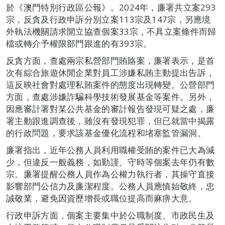
於《澳門特別行政區公報》。2024年，廉署共立案293
宗，反貪及行政申訴分別立案113宗及147宗，另應境
外執法機關請求開立協查個案33宗，不具立案條件而歸
檔或轉介予權限部門跟進的有393宗。
反貪方面，查處兩宗私營部門賄賂案，廉署表示，是首
次有綜合旅遊休閒企業對員工涉嫌私賄主動提出告訴，
這反映社會對處理私賄案件的態度出現轉變。公營部門
方面，查處涉嫌詐騙科學技術發展基金等案件。另外，
因應審計署對某公共基金的審計報告發現可疑之處，廉
署主動跟進調查後，雖沒有發現犯罪，但已就當中揭露
的行政問題，要求該基金優化流程和堵塞監管漏洞。
廉署指出，近年公務人員利用職權受賄的案件已大為減
少，但違反一般義務，如勤謹、守時等個案去年仍有數
宗。廉署提醒公務人員作為公權力執行者，其操守直接
影響部門公信力及廉潔程度。公務人員應慎始敬終，忠
誠敬業，避免因資歷增長或職位提高而麻痹大意。
行政申訴方面，個案主要集中於公職制度、市政民生及