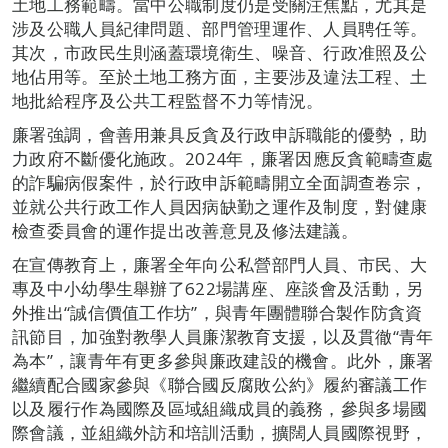
土地工務範疇。當中公職制度仍是受關注焦點，尤其是
涉及公職人員紀律問題、部門管理運作、人員聘任等。
其次，市政民生則涵蓋環境衛生、噪音、行政准照及公
地佔用等。至於土地工務方面，主要涉及違法工程、土
地批給程序及公共工程監督不力等情況。
廉署強調，會善用兼具反貪及行政申訴職能的優勢，助
力政府不斷優化施政。2024年，廉署因應反貪範疇查處
的詐騙病假案件，於行政申訴範疇開立全面調查卷宗，
並就公共行政工作人員因病缺勤之運作及制度，對健康
檢查委員會的運作提出改善意見及修法建議。
在宣傳教育上，廉署全年向公私營部門人員、市民、大
專及中小幼學生舉辦了622場講座、座談會及活動，另
外推出“誠信價值工作坊”，與青年團體聯合製作防貪資
訊節目，加強對教學人員廉潔教育支援，以及貫徹“青年
為本”，讓青年有更多參與廉政建設的機會。此外，廉署
繼續配合國家參與《聯合國反腐敗公約》履約審議工作
以及履行作為國際及區域組織成員的義務，參與多場國
際會議，並組織外訪和培訓活動，擴闊人員國際視野，