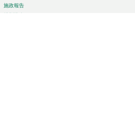
施政報告
特別推介
澳門資訊
天氣
交通
公眾假期
文娛康體
城市資訊
澳門便覽
統計數字
公佈告示
新聞