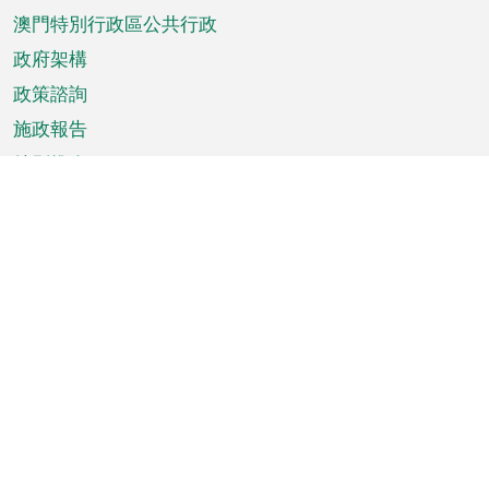
澳門特別行政區公共行政
政府架構
政策諮詢
施政報告
特別推介
澳門資訊
天氣
交通
公眾假期
文娛康體
城市資訊
澳門便覽
統計數字