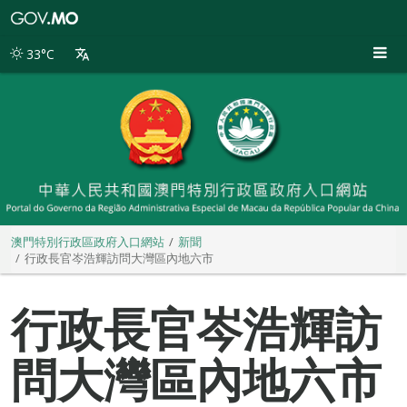
澳
門
特
33°C
別
行
政
區
政
府
入
口
網
站
澳門特別行政區政府入口網站
新聞
行政長官岑浩輝訪問大灣區內地六市
行政長官岑浩輝訪
問大灣區內地六市