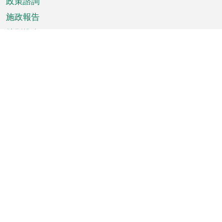
政策諮詢
施政報告
特別推介
澳門資訊
天氣
交通
公眾假期
文娛康體
城市資訊
澳門便覽
統計數字
公佈告示
新聞