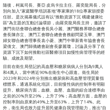
隨後，柯嵐司長、賽亞·皮烏卡拉主任、羅奕龍局長，分
別向加入“家庭醫學培訓基地”專家庫的18位專家頒授委
任狀。是次揭幕儀式設有以“推動資源下沉 構建健康社
區”為主題的互動討論環節，由羅奕龍局長主持，邀請了
澳門街坊會聯合總會會長吳小麗、澳門醫務界聯合總會
會長陳亦立、澳門工會聯合總會會務顧問梁玉華、澳門
婦女聯合總會理事長袁小菱、澳門中華新青年協會會長
梁倩文、澳門歸僑總會副會長廖麗瓊，討論及分享了在
資源下沉下如何推動社區醫療項目如慢性病管理等的經
驗、成效及期望。
目前在衛生局登記的高血壓和糖尿病病人分別為9萬人
和4萬人，當中將近90%在衛生中心跟進。衛生局於
2023年和2024年分別推出糖尿病和高血壓管理質量指
標體系，通過系統化培訓，目前慢性病的控制率有明顯
提升。糖尿病方面，血糖、血壓、血脂的綜合達標率由
之前的20%升至29%，上升了9%；高血壓方面，血壓的
控制率則由原來的49%上升至63%，上升了14%。此
外，衛生局也致力提升居民健康自我管理能力，推出“自