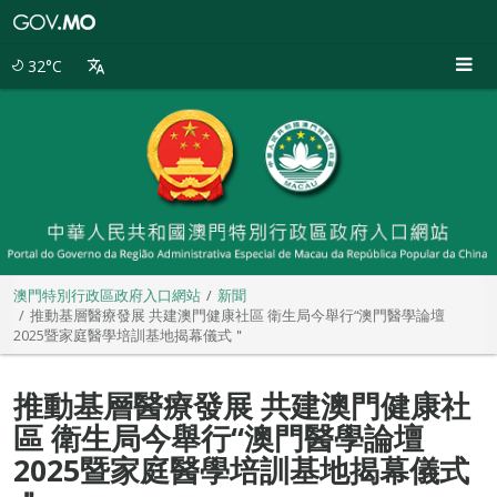
澳
門
特
32°C
別
行
政
區
政
府
入
口
網
站
澳門特別行政區政府入口網站
新聞
推動基層醫療發展 共建澳門健康社區 衛生局今舉行“澳門醫學論壇
2025暨家庭醫學培訓基地揭幕儀式＂
推動基層醫療發展 共建澳門健康社
區 衛生局今舉行“澳門醫學論壇
2025暨家庭醫學培訓基地揭幕儀式