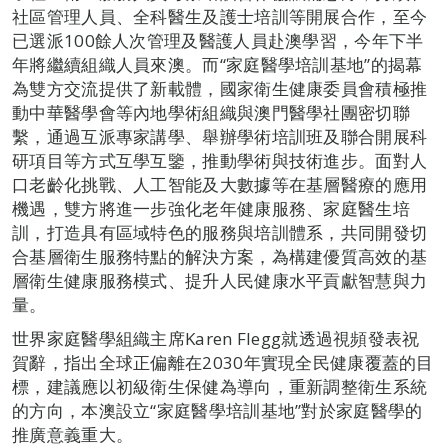
社區管理人員、全科醫生及護士培訓等開展合作，至今
已選派100餘人次管理及醫護人員赴澳學習，今年下半
年將繼續組織人員來澳。而“家庭醫學培訓基地”的揭幕
為雙方交流提供了新載體，國家衛生健康委員會積極推
動中華醫學會等內地學術組織與澳門醫學社團密切聯
繫，通過互派專家講學、舉辦學術培訓班及聯合開展科
研項目等方式互學互鑒，推動學術與技術進步。面對人
口老齡化挑戰、人工智能及大數據等在基層醫療的應用
機遇，雙方將進一步強化老年健康服務、家庭醫生培
訓，打造具有區域特色的服務與培訓體系，共同開發切
合基層衛生服務特點的解決方案，為構建優質高效的基
層衛生健康服務模式、提升人民健康水平貢獻智慧與力
量。
世界家庭醫學組織主席Karen Flegg就透過視頻發表祝
賀辭，指出全球正偏離在2030年實現全民健康覆蓋的目
標，建議應以初級衛生保健為導向，重新調整衛生系統
的方向，本澳設立“家庭醫學培訓基地”對於家庭醫學的
推廣意義重大。