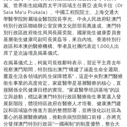
嵐、世界衛生組織西太平洋區域主任賽亞·皮烏卡拉（Dr
Saia Ma'u Piukala）、中國工程院院士、上海交通大
學醫學院附屬瑞金醫院院長寧光、中央人民政府駐澳門
特別行政區聯絡辦公室宣傳文化部部長萬速成、澳門特
別行政區政府衛生局局長羅奕龍、國家衛生健康委員會
基層衛生健康司副司長黃磊等，來自內地、香港特別行
政區和本澳的醫療機構、學者及社團代表近1,000人出
席了是次論壇及揭幕儀式。
在揭幕儀式上，柯嵐司長致辭時表示，習近平主席去年
視察澳門期間，特別指出澳門“構建了涵蓋生命全週期、
覆蓋生活各領域的民生保障體系”，這是中央對澳門醫療
衛生事業的高度肯定。家庭醫學是基層醫療的核心，直
接關係全民健康目標的實現。“家庭醫學培訓基地”的設
立與啟動，標誌著澳門特別行政區醫療衛生事業邁入發
展新階段，體現特區政府在醫療人才培養、健康澳門建
設和區域協作推進方面的整體部署，並將強化以社區為
重心的基層醫療網絡，推動疾病預防關口前移，亦將充
分發揮澳門特別行政區“一國兩制”的制度優勢，整合大