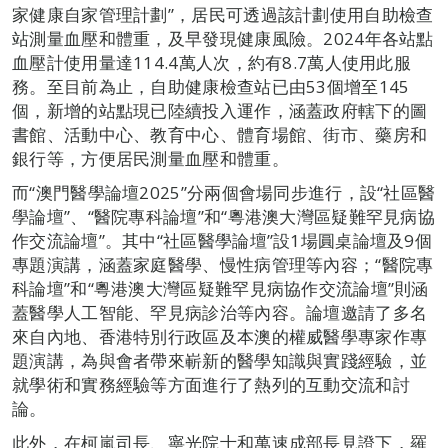
家健康自家管理計劃”，居民可透過該計劃使用自助檢查
站測量血壓和體重，及早發現健康風險。2024年各站點
血壓計使用量達114.4萬人次，約有8.7萬人使用此服
務。至目前為止，自助健康檢查站已由53個增至145
個，新增的站點現已陸續投入運作，涵蓋政府轄下的圖
書館、活動中心、教育中心、體育場館、街市、藥房和
銀行等，方便居民測量血壓和體重。
而“澳門醫學論壇2025”分兩個會場同步進行，設“社區醫
學論壇”、“醫院專科論壇”和“粵港澳大灣區疑難罕見病協
作交流論壇”。其中“社區醫學論壇”設1場圓桌論壇及9個
專題演講，涵蓋家庭醫學、慢性病管理等內容；“醫院專
科論壇”和“粵港澳大灣區疑難罕見病協作交流論壇”則涵
蓋醫學人工智能、罕見病診治等內容。論壇邀請了多名
來自內地、香港特別行政區及本澳的權威醫學專家作專
題演講，為與會者帶來嶄新的醫學知識與實踐經驗，並
就學術和實務經驗等方面進行了熱列的互動交流和討
論。
此外，在柯嵐司長、寧光院士和萬速成部長見證下，羅