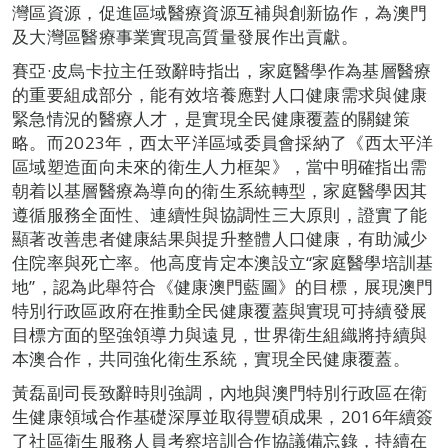
灣區資源，促進區域醫療資源互補與創新協作，為澳門
及大灣區醫療事業實現高質量發展作出貢獻。
賽亞·皮烏卡拉主任致辭時指出，家庭醫學作為基層醫療
的重要組成部分，能有效培養應對人口健康需求與健康
緊急情況的醫療人才，是實現全民健康覆蓋的關鍵策
略。而2023年，西太平洋區域委員會採納了《西太平洋
區域塑造面向未來的衛生人力框架》，當中明確指出需
朝着以基層醫療為導向的衛生系統轉型，家庭醫學因其
遵循服務全面性、連續性與協調性三大原則，證實了能
顯著改善患者健康結果與提升整體人口健康，有助減少
住院率與死亡率。他高度肯定本澳設立“家庭醫學培訓基
地”，認為此舉符合《健康澳門藍圖》的目標，展現澳門
特別行政區政府在推動全民健康覆蓋與實現可持續發展
目標方面的堅強領導力與遠見，世界衛生組織將持續與
本澳合作，共同強化衛生系統，實現全民健康覆蓋。
黃磊副司長致辭時則強調，內地與澳門特別行政區在衛
生健康領域合作基礎深厚並取得豐碩成果，2016年續簽
了社區衛生服務人員考察培訓合作協議備忘錄，持續在