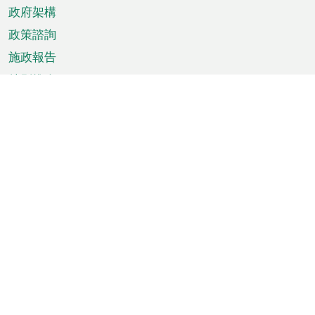
政府架構
政策諮詢
施政報告
特別推介
澳門資訊
天氣
交通
公眾假期
文娛康體
城市資訊
澳門便覽
統計數字