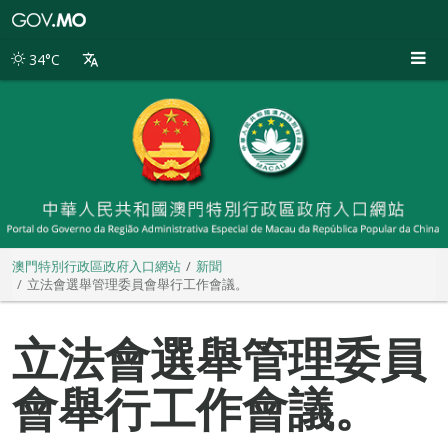
澳
門
特
34°C
別
行
政
區
政
府
入
口
網
站
澳門特別行政區政府入口網站
新聞
立法會選舉管理委員會舉行工作會議。
立法會選舉管理委員
會舉行工作會議。