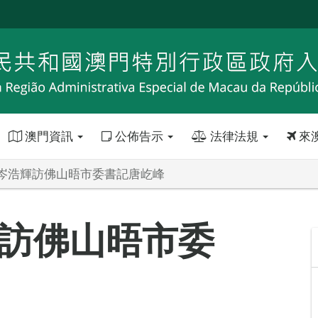
澳門資訊
公佈告示
法律法規
來
岑浩輝訪佛山晤市委書記唐屹峰
訪佛山晤市委