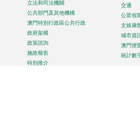
立法和司法機關
單
交通
公共部門及其他機構
公眾假
澳門特別行政區公共行政
文娛康
政府架構
城市資
政策諮詢
澳門便
施政報告
統計數
特別推介
來澳旅遊
商務
計劃行程
貿易投
觀光
澳門經
娛樂消閒
中小企
購物
市場資
節日盛事
知識產