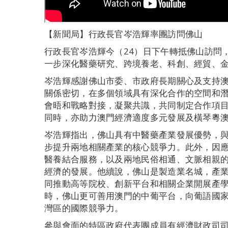
【新聞局】行政長官岑浩輝率團訪問佛山
行政長官岑浩輝今（24）日下午轉抵佛山訪問
一步深化醫藥研究、跨境養老、科創、經貿、
岑浩輝感謝佛山市委、市政府長期關心及支持
關係密切，在多個領域具有深化合作的空間和
會晤和戰略對接，凝聚共識，共同制定合作項
同時，亦助力澳門經濟適度多元發展及橫琴粵
岑浩輝指出，佛山具有中醫藥產業發展優勢，
步提升兩地相關產業的核心競爭力。此外，因應
醫養結合服務，以及兩地民俗相通、文脈相親
經濟的發展。他續說，佛山是製造業名城，產
同推動高等院校、創新平台和相關企業開展產
時，佛山更可善用澳門的中葡平台，向葡語國
灣區的國際競爭力。
參與會面的特區政府代表團成員有經濟財政司