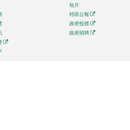
短片
期
特區公報
體
政府投標
訊
政府招聘
覽
字
及貿易
相關連結
資
手機應用程式目錄
貿會展
社交媒體目錄
商機和服務
專題網站目錄
訊
RSS訂閱目錄
權
表格下載