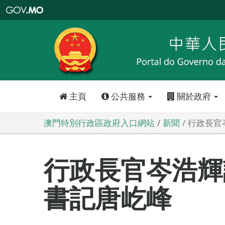
澳
門
特
別
行
政
區
政
府
入
口
網
站
主頁
公共服務
關於政府
澳門特別行政區政府入口網站
新聞
行政長官
行政長官岑浩輝
書記唐屹峰