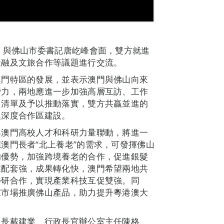
，與佛山市委書記唐屹峰會面，雙方就進
金融及文旅合作等議題進行交流。
澳門特區的發展，並表示澳門與佛山向來
潛力，兩地應進一步加強高層互訪、工作
目清單及予以推動落實，雙方共贏並進的
澳深度合作區建設。
與澳門高校人才和科研力量聯動，將進一
澳門長者“北上養老”的需求，可發揮佛山
的優勢，加強跨境養老的合作，促進銀髮
業配套強，成果轉化快，澳門希望兩地共
學研合作，實現產業科技互促雙強。同
家市場推廣佛山產品，助力提升粵港澳大
司長戴建業、行政長官辦公室主任陳格、