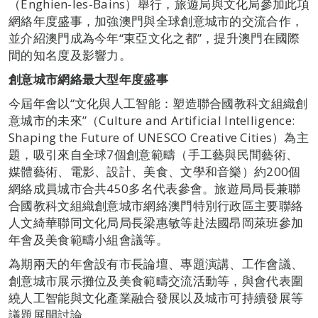
（Enghien-les-Bains）舉行，旅遊局與文化局參加此項
網絡年度盛事，加強澳門與全球創意城市的交流合作，
並介紹澳門成為今年“東亞文化之都”，提升澳門在國際
間的知名度及影響力。
創意城市網絡最大型年度盛事
今屆年會以“文化與人工智能：塑造聯合國教科文組織創
意城市的未來”（Culture and Artificial Intelligence:
Shaping the Future of UNESCO Creative Cities）為主
題，吸引來自全球7個創意範疇（手工藝與民間藝術、
媒體藝術、電影、設計、美食、文學和音樂）約200個
網絡成員城市合共450多名代表參會。旅遊局局長兼聯
合國教科文組織創意城市網絡澳門特別行政區主要聯絡
人文綺華聯同文化局局長梁惠敏等赴法國昂岡萊班參加
年會及美食範疇小組會議等。
為期兩天的年會設有市長論壇、專題演講、工作會議、
創意城市展示攤位及美食範疇交流活動等，與會代表圍
繞人工智能與文化產業融合發展以及城市可持續發展等
議題展開討論。