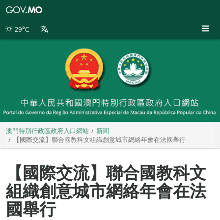
澳
門
特
29°C
別
行
政
區
政
府
入
口
網
站
澳門特別行政區政府入口網站
新聞
【國際交流】聯合國教科文組織創意城市網絡年會在法國舉行
【國際交流】聯合國教科文
組織創意城市網絡年會在法
國舉行