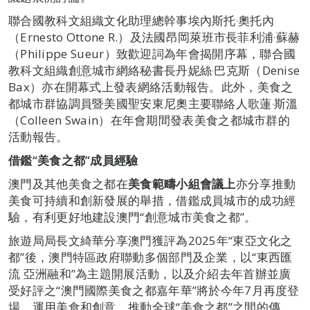
聯合國教科文組織文化助理總幹事埃內斯托‧奧托內
（Ernesto Ottone R.）及法國昂岡萊班市長菲利浦‧蘇赫
（Philippe Sueur）致歡迎詞為年會揭開序幕，聯合國
教科文組織創意城市網絡秘書長丹妮絲‧巴克斯（Denise
Bax）亦在開幕式上發表網絡活動報告。此外，美食之
都城市群協調員暨美國聖安東尼奧主要聯絡人歌蓮‧斯溫
（Colleen Swain）在年會期間發表美食之都城市群的
活動報告。
借鑑
“
美食之都
”
成員經驗
澳門及其他美食之都在
美食範疇小組會議上
亦分享推動
美食可持續和創新發展的舉措，借鑑成員城市的成功經
驗，有利更好地建設澳門“創意城市美食之都”。
旅遊局局長文綺華分享澳門獲評為2025年“東亞文化之
都”後，澳門特區政府聯動多個部門及企業，以“東西匯
流 亞洲融和”為主題開展活動，以及介紹去年首辦並廣
受好評之“澳門國際美食之都嘉年華”將於今年7月再度登
場，運用美食和創意，推動全球“美食之都”之間的傳