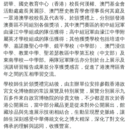
碧華、國史教育中心（香港）校長何漢權、澳門基金會
活動處處長黃麗莎、澳門歷史教育學會理事長何其庭及
一眾港澳學校校長及代表等。於頒獎禮上，分別頒發港
澳賽區不同組別各個獎項，其中澳門賽區的初中組冠軍
由濠江中學組成的隊伍獲得；高中組冠軍由濠江中學附
屬英才學校組成的隊伍獲得；其他獲獎學校包括培道中
學、嘉諾撒聖心中學、鏡平學校（中學部）、澳門浸信
中學、教業中學、聖若瑟教區中學第五校（中文部）及
東南學校—中學部。兩隊冠軍隊伍亦分別於台上展示及
演講研習報告成果並分享獲獎感言，促進了港澳灣區青
年之間的互相學習交流。
學校師生於頒獎禮完結後，由主辦單位安排參觀香港故
宮文化博物館的常設展覽及特別展覽，展覽分別展示九
百多件來自故宮博物院的珍貴文物，不少都是首次於香
港公開展出，當中部分藏品更是從未對外公開展出，館
藏珍品與先進展示技術相結合，生動呈現歷史脈絡，讓
師生深刻感受中華傳統文化之博大精深，深化了對文化
傳承的理解與認同，收獲豐富。