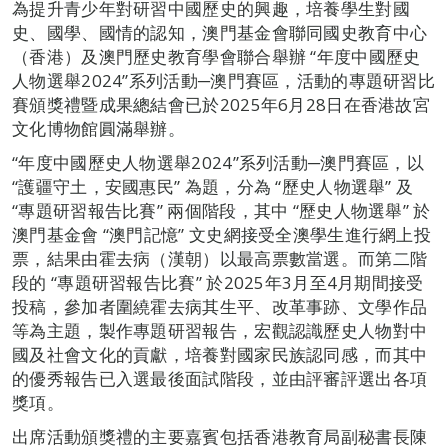
為提升青少年對研習中國歷史的興趣，培養學生對國
史、國學、國情的認知，澳門基金會聯同國史教育中心
（香港）及澳門歷史教育學會聯合舉辦 “年度中國歷史
人物選舉2024”系列活動─澳門賽區，活動的專題研習比
賽頒獎禮暨成果總結會已於2025年6月28日在香港故宮
文化博物館圓滿舉辦。
“年度中國歷史人物選舉2024”系列活動─澳門賽區，以
“護疆守土，安國惠民” 為題，分為 “歷史人物選舉” 及
“專題研習報告比賽” 兩個階段，其中 “歷史人物選舉” 於
澳門基金會 “澳門記憶” 文史網接受全澳學生進行網上投
票，結果由霍去病（漢朝）以最高票數當選。而第二階
段的 “專題研習報告比賽” 於2025年3月至4月期間接受
投稿，參加者圍繞霍去病其生平、改革事跡、文學作品
等為主題，製作專題研習報告，宏觀認識歷史人物對中
國及社會文化的貢獻，培養對國家民族認同感，而其中
的優秀報告已入選最後面試階段，並由評審評選出各項
獎項。
出席活動頒獎禮的主要嘉賓包括香港教育局副秘書長陳