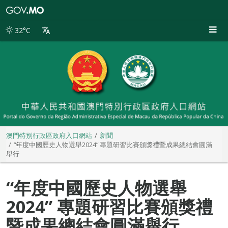
澳
門
特
32°C
別
行
政
區
政
府
入
口
網
站
澳門特別行政區政府入口網站
新聞
“年度中國歷史人物選舉2024” 專題研習比賽頒獎禮暨成果總結會圓滿
舉行
“年度中國歷史人物選舉
2024” 專題研習比賽頒獎禮
暨成果總結會圓滿舉行