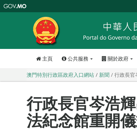
澳
門
特
別
行
政
區
政
府
入
口
網
站
主頁
公共服務
關於政府
澳門特別行政區政府入口網站
新聞
行政長官
行政長官岑浩輝
法紀念館重開儀