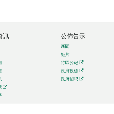
資訊
公佈告示
新聞
短片
期
特區公報
體
政府投標
訊
政府招聘
覽
字