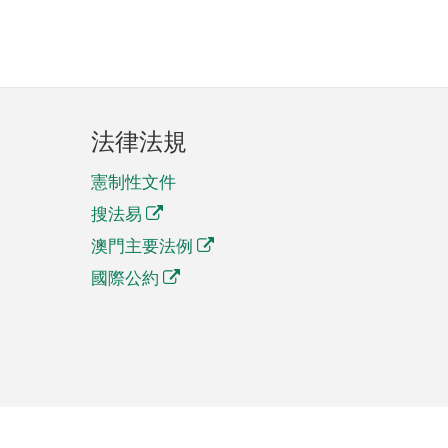
法律法規
憲制性文件
搜法易
澳門主要法例
國際公約