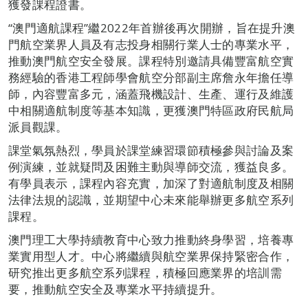
獲發課程證書。
“澳門適航課程”繼2022年首辦後再次開辦，旨在提升澳
門航空業界人員及有志投身相關行業人士的專業水平，
推動澳門航空安全發展。課程特別邀請具備豐富航空實
務經驗的香港工程師學會航空分部副主席詹永年擔任導
師，內容豐富多元，涵蓋飛機設計、生產、運行及維護
中相關適航制度等基本知識，更獲澳門特區政府民航局
派員觀課。
課堂氣氛熱烈，學員於課堂練習環節積極參與討論及案
例演練，並就疑問及困難主動與導師交流，獲益良多。
有學員表示，課程內容充實，加深了對適航制度及相關
法律法規的認識，並期望中心未來能舉辦更多航空系列
課程。
澳門理工大學持續教育中心致力推動終身學習，培養專
業實用型人才。中心將繼續與航空業界保持緊密合作，
研究推出更多航空系列課程，積極回應業界的培訓需
要，推動航空安全及專業水平持續提升。