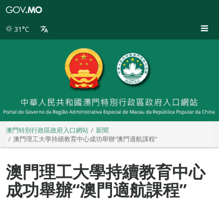
澳
門
特
31°C
別
行
政
區
政
府
入
口
網
站
澳門特別行政區政府入口網站
新聞
澳門理工大學持續教育中心成功舉辦“澳門適航課程”
澳門理工大學持續教育中心
成功舉辦“澳門適航課程”