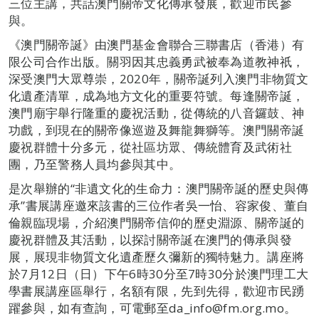
三位主講，共話澳門關帝文化傳承發展，歡迎市民參
與。
《澳門關帝誕》由澳門基金會聯合三聯書店（香港）有
限公司合作出版。關羽因其忠義勇武被奉為道教神祇，
深受澳門大眾尊崇，2020年，關帝誕列入澳門非物質文
化遺產清單，成為地方文化的重要符號。每逢關帝誕，
澳門廟宇舉行隆重的慶祝活動，從傳統的八音鑼鼓、神
功戲，到現在的關帝像巡遊及舞龍舞獅等。澳門關帝誕
慶祝群體十分多元，從社區坊眾、傳統體育及武術社
團，乃至警務人員均參與其中。
是次舉辦的“非遺文化的生命力：澳門關帝誕的歷史與傳
承”書展講座邀來該書的三位作者吳一怡、容家俊、董自
倫親臨現場，介紹澳門關帝信仰的歷史淵源、關帝誕的
慶祝群體及其活動，以探討關帝誕在澳門的傳承與發
展，展現非物質文化遺產歷久彌新的獨特魅力。講座將
於7月12日（日）下午6時30分至7時30分於澳門理工大
學書展講座區舉行，名額有限，先到先得，歡迎市民踴
躍參與，如有查詢，可電郵至da_info@fm.org.mo。