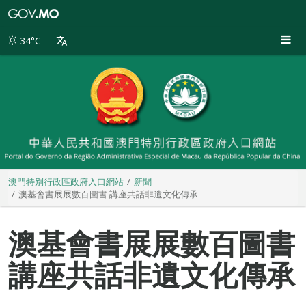
澳
門
特
34°C
別
行
政
區
政
府
入
口
網
站
澳門特別行政區政府入口網站
新聞
澳基會書展展數百圖書 講座共話非遺文化傳承
澳基會書展展數百圖書
講座共話非遺文化傳承