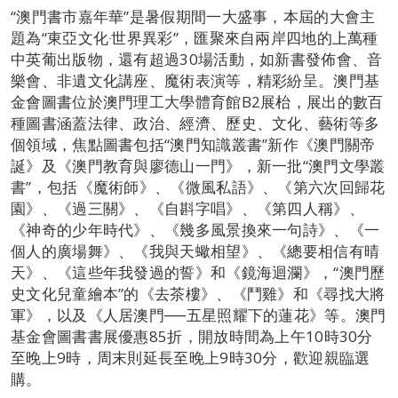
“澳門書市嘉年華”是暑假期間一大盛事，本屆的大會主
題為“東亞文化‧世界異彩”，匯聚來自兩岸四地的上萬種
中英葡出版物，還有超過30場活動，如新書發佈會、音
樂會、非遺文化講座、魔術表演等，精彩紛呈。澳門基
金會圖書位於澳門理工大學體育館B2展枱，展出的數百
種圖書涵蓋法律、政治、經濟、歷史、文化、藝術等多
個領域，焦點圖書包括“澳門知識叢書”新作《澳門關帝
誕》及《澳門教育與廖德山一門》，新一批“澳門文學叢
書”，包括《魔術師》、《微風私語》、《第六次回歸花
園》、《過三關》、《自斟字唱》、《第四人稱》、
《神奇的少年時代》、《幾多風景換來一句詩》、《一
個人的廣場舞》、《我與天蠍相望》、《總要相信有晴
天》、《這些年我發過的誓》和《鏡海迴瀾》，“澳門歷
史文化兒童繪本”的《去茶樓》、《鬥雞》和《尋找大將
軍》，以及《人居澳門──五星照耀下的蓮花》等。澳門
基金會圖書書展優惠85折，開放時間為上午10時30分
至晚上9時，周末則延長至晚上9時30分，歡迎親臨選
購。