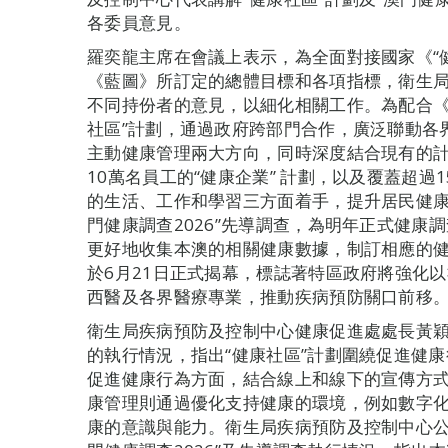
各委員意見。
羅奕龍主席在會議上表示，為全面對接國家《“健
《藍圖》所訂定的總體目標和各項指標，衛生
不同持份者的意見，以細化相關工作。為配合《
社區”計劃，通過政府跨部門合作，廣泛聯動各
主動健康管理兩大方向，同時深度結合現有的計
10萬名員工的“健康企業” 計劃，以及覆蓋超過
的生活、工作和學習三方面着手，提升居民健康
門健康調查2026”先導調查，為明年正式健康
更好地收集本澳的相關健康數據，制訂相應的健
於6月21日正式揭幕，標誌著特區政府將強化
西醫及各界醫療專業，推動疾病預防關口前移
衛生局疾病預防及控制中心健康促進處處長黃穎
的執行情況，指出“健康社區”計劃圍繞促進健
促進健康行為方面，結合線上和線下的宣傳方
康管理則通過優化支持健康的環境，例如數字
康的意識與能力。衛生局疾病預防及控制中心公