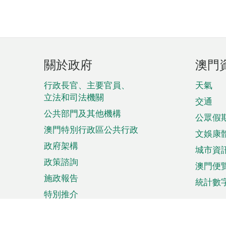
頁
關於政府
澳門
腳
菜
行政長官、主要官員、
天氣
立法和司法機關
單
交通
公共部門及其他機構
公眾假
澳門特別行政區公共行政
文娛康
政府架構
城市資
政策諮詢
澳門便
施政報告
統計數
特別推介
來澳旅遊
商務