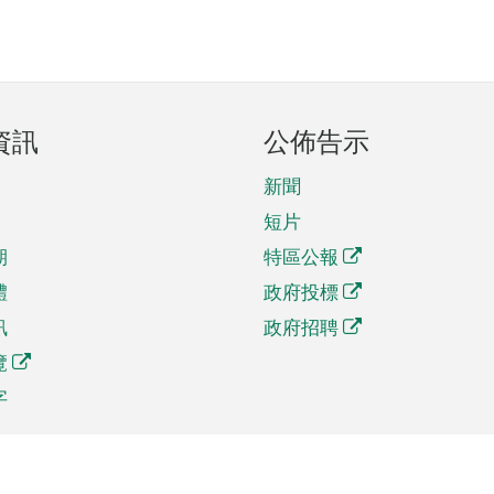
資訊
公佈告示
新聞
短片
期
特區公報
體
政府投標
訊
政府招聘
覽
字
及貿易
相關連結