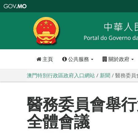
澳
門
特
別
行
政
區
政
府
入
口
網
站
主頁
公共服務
關於政府
澳門特別行政區政府入口網站
新聞
醫務委員
醫務委員會舉行
全體會議