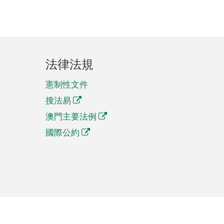
法律法規
憲制性文件
搜法易
澳門主要法例
國際公約