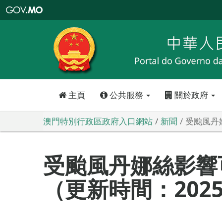
澳
門
特
別
行
政
區
政
府
入
口
網
站
主頁
公共服務
關於政府
澳門特別行政區政府入口網站
新聞
受颱風丹娜
受颱風丹娜絲影響
（更新時間：2025-0