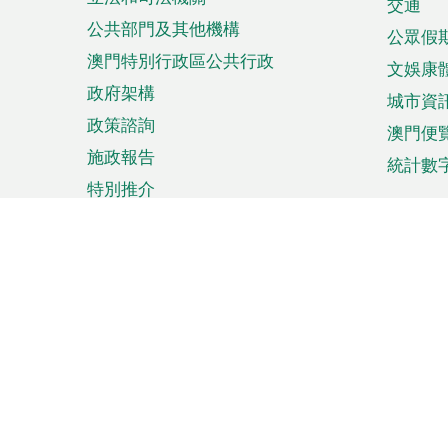
單
交通
公共部門及其他機構
公眾假
澳門特別行政區公共行政
文娛康
政府架構
城市資
政策諮詢
澳門便
施政報告
統計數
特別推介
來澳旅遊
商務
計劃行程
貿易投
觀光
澳門經
娛樂消閒
中小企
購物
市場資
節日盛事
知識產