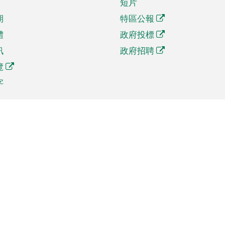
短片
期
特區公報
體
政府投標
訊
政府招聘
覽
字
及貿易
相關連結
資
手機應用程式目錄
貿會展
社交媒體目錄
商機和服務
專題網站目錄
訊
RSS訂閱目錄
權
表格下載