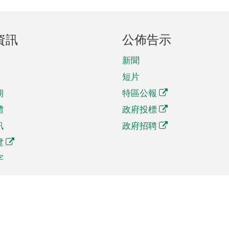
資訊
公佈告示
新聞
短片
期
特區公報
體
政府投標
訊
政府招聘
覽
字
及貿易
相關連結
資
手機應用程式目錄