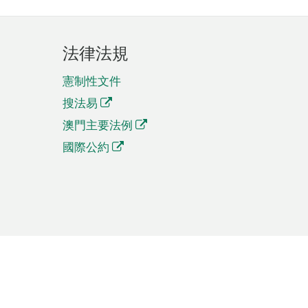
法律法規
憲制性文件
搜法易
澳門主要法例
國際公約