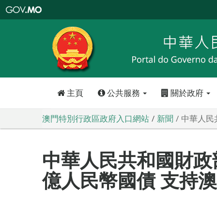
澳
門
特
別
行
政
區
政
府
入
口
網
站
主頁
公共服務
關於政府
澳門特別行政區政府入口網站
新聞
中華人民
中華人民共和國財政
億人民幣國債 支持