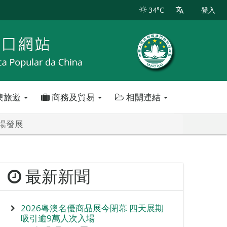
34°C
登入
澳旅遊
商務及貿易
相關連結
場發展
最新新聞
2026粵澳名優商品展今閉幕 四天展期
吸引逾9萬人次入場