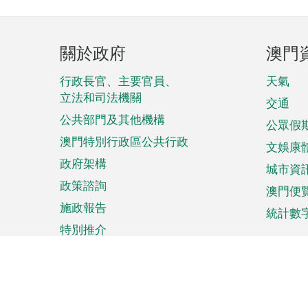
頁
關於政府
澳門
腳
菜
行政長官、主要官員、
天氣
立法和司法機關
單
交通
公共部門及其他機構
公眾假
澳門特別行政區公共行政
文娛康
政府架構
城市資
政策諮詢
澳門便
施政報告
統計數
特別推介
來澳旅遊
商務
計劃行程
貿易投