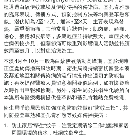
種通過白紋伊蚊或埃及伊蚊傳播的傳染病。基孔肯雅熱
的臨床表現、傳播方式、預防控制方法等均與登革熱類
似。潛伏期為2至12天，通常3至8天，主要表現為發
熱、嚴重關節痛，其他常見症狀包括：肌肉痛、頭痛、
噁心、疲倦和皮疹等，多屬輕症並持續數天。重症及死
亡病例較少見，但關節痛可嚴重到影響個人活動並持續
數周至數月，以對症治療為主。
本澳4月至10月一般為白紋伊蚊活動高峰期，基於現時
正值處於傳播高風險時期，衛生局將持續密切留意本澳
及鄰近地區相關傳染病的流行情況作出適切的防範措
施；再次提醒醫療人員留意相關疑似病例，如有懷疑應
及時作出申報和檢測。另外，衛生局公共衛生化驗所向
本澳所有醫療機構提供登革熱和基孔肯雅熱免費檢測。
衛生局呼籲居民應加強注意防範並做好“防蚊三招”，共
同防控登革熱和基孔肯雅熱等蚊媒傳播疾病：
防止家居“孳生”蚊子，注意定期清除工作地點和家居
周圍環境的積水，杜絕蚊蟲孳生。