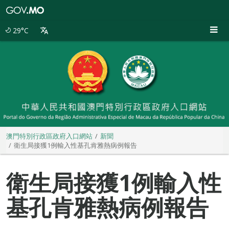
澳
門
特
29°C
別
行
政
區
政
府
入
口
網
站
澳門特別行政區政府入口網站
新聞
衛生局接獲1例輸入性基孔肯雅熱病例報告
衛生局接獲1例輸入性
基孔肯雅熱病例報告