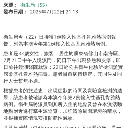
來源：
衛生局（SS）
發布日期：
2025年7月22日 21:13
衛生局今（22）日接獲1例輸入性基孔肯雅熱病例報
告，列為本澳今年第2例輸入性基孔肯雅熱病例。
患者是33歲女性，旅客，居住於廣東省佛山市南海區。
7月21日中午入境澳門，同日下午出現發熱和皮疹，即
日前往鏡湖醫院就診；22日經公共衛生化驗所檢測證實
感染基孔肯雅熱病毒。患者目前病情穩定，其同住及同
行人士暫無不適。
根據患者的旅遊史、出現症狀的時間及實驗室檢測的結
果，該患者被確診為本澳今年第2例輸入性基孔肯雅熱
病例。衛生局將派員到其所入住的地點及曾在本澳活動
地點附近進行孳生源巡查，加強清除周圍環境的積水，
並根據實際情況安排防範性滅蚊。
基孔肯雅熱（Chikungunya fever）又稱屈公病，是一