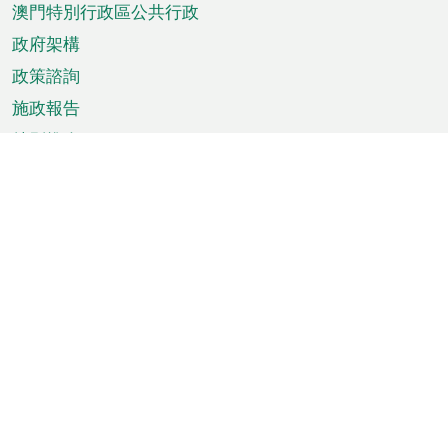
澳門特別行政區公共行政
政府架構
政策諮詢
施政報告
特別推介
澳門資訊
天氣
交通
公眾假期
文娛康體
城市資訊
澳門便覽
統計數字