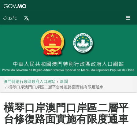
澳
門
特
32°C
別
行
政
區
政
府
入
口
網
站
澳門特別行政區政府入口網站
新聞
橫琴口岸澳門口岸區二層平台修復路面實施有限度通車
橫琴口岸澳門口岸區二層平
台修復路面實施有限度通車