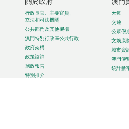
關於政府
澳門
腳
菜
行政長官、主要官員、
天氣
立法和司法機關
單
交通
公共部門及其他機構
公眾假
澳門特別行政區公共行政
文娛康
政府架構
城市資
政策諮詢
澳門便
施政報告
統計數
特別推介
來澳旅遊
商務
計劃行程
貿易投
觀光
澳門經
娛樂消閒
中小企