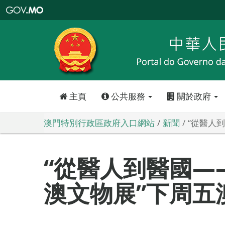
澳
門
特
別
行
政
區
政
府
入
口
網
站
主頁
公共服務
關於政府
澳門特別行政區政府入口網站
新聞
“從醫人
“從醫人到醫國—
澳文物展”下周五