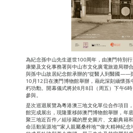
為紀念孫中山先生逝世100周年，由澳門特別
康樂及文化事務署與中山市文化廣電旅遊局聯
與孫中山故居紀念館承辦的“從醫人到醫國——孫
10月12日在澳門博物館舉辦，藉此深刻緬懷
朽功勳。開幕儀式將於8月8日（周五）下午6
參與。
是次巡迴展覽為粵港澳三地文化單位合作項目，
館完成展出，現隆重移師澳門博物館舉辦，年
聚三地近百件／組珍藏的歷史圖片、文獻典籍和
命活動策源地”“家人親屬桑梓地”“偉大精神紀