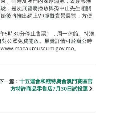
廣東、香港及澳門的深厚淵源，表達粵港
體驗，是次展覽將播放與孫中山先生相關
始後將推出網上VR虛擬實景展覽，方便
午5時30分停止售票），周一休館。持澳
日對公眾免費開放。展覽詳情可於辦公時
.macaumuseum.gov.mo。
下一篇：
十五運會和殘特奧會澳門賽區官
方特許商品零售店7月30日試投運