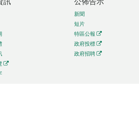
資訊
公佈告示
新聞
短片
期
特區公報
體
政府投標
訊
政府招聘
覽
字
及貿易
相關連結
資
手機應用程式目錄
貿會展
社交媒體目錄
商機和服務
專題網站目錄