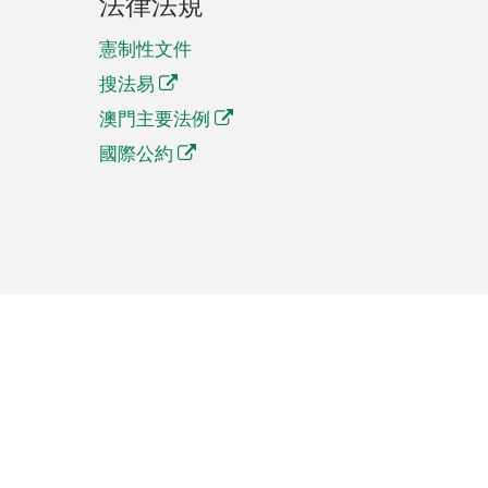
法律法規
憲制性文件
搜法易
澳門主要法例
國際公約