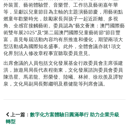
外裝置、藝術體驗營、音樂營、工作坊及藝術嘉年華
等，呈獻以兒童節目為主軸的主題演藝節慶，用藝術點
燃童年歡樂時光，鼓勵家長與孩子一起近距離、多視
角、全感官接觸藝術。委員認為“藝文薈澳：澳門國際藝
術雙年展2025”及“第二屆澳門國際兒童藝術節”節目豐
富，喜見每屆活動內容均有所推進和優化，期望兩項大
型活動成為國際知名盛事。此外，全體會議亦就1項文
化界別法人修改章程事宜聽取委員意見。
出席會議的人員包括文化發展基金行政委員會主席張建
洪，旅遊局局長代表程衛東，文化發展諮詢委員會委員
陳浩星、馬若龍、邢榮發、陸曦、林昶、徐欣羨及譚智
泉，文化局副局長鄭繼明及蔡健龍等列席會議。
上一篇：
數字化方案體驗日圓滿舉行 助力企業升級
轉型