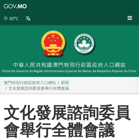
澳
門
特
30°C
別
行
政
區
政
府
入
口
網
站
澳門特別行政區政府入口網站
新聞
文化發展諮詢委員會舉行全體會議
文化發展諮詢委員
會舉行全體會議