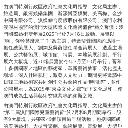
由澳門特別行政區政府社會文化司指導，文化局主辦，
旅遊局、銀河娛樂集團、新濠博亞娛樂、美高梅、金沙
中國有限公司、澳娛綜合度假股份有限公司、澳門永利
渡假村協辦的澳門大型國際文化藝術盛會“藝文薈澳：澳
門國際藝術雙年展2025”已於7月18日啟動。展覽以
“嗨，你幹甚麼來了？”為主題，特邀蜚聲國際的馮博一
擔任總策展人、劉鋼及吳蔚擔任聯合策展人，透過主場
展、公共藝術展、城市館、特展、本地策展計劃、平行
展六大板塊，近30場展覽於今年7月至10月舉行，薈萃
十多個國家／地區的藝術家，革新藝術敘事，活化歷史
場域，深入社區肌理，激發人文動力，期間更將邀請中
日韓三地藝術家共同創作公共藝術作品“時間塔”，並作
公開展示，為2025年“東亞文化之都”留下文化足印，使
澳門成為生活與藝術交織共鳴的繆斯之城。
由澳門特別行政區政府社會文化司指導、文化局主辦的
“第二屆澳門國際兒童藝術節”於7月和8月期間舉行，設
有9大板塊，共帶來49個項目逾千場活動，包括國際級
的表演藝術、大型音樂劇、藝術展覽、電影展、大型戶