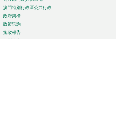
單
澳門特別行政區公共行政
政府架構
政策諮詢
施政報告
特別推介
澳門資訊
天氣
交通
公眾假期
文娛康體
城市資訊
澳門便覽
統計數字