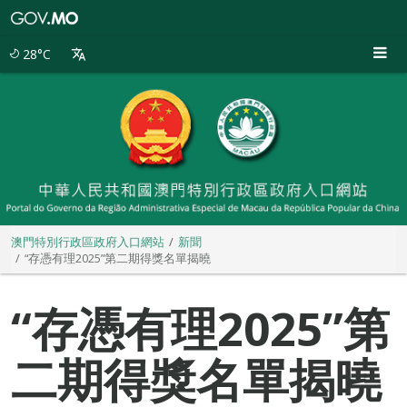
澳
門
特
28°C
別
行
政
區
政
府
入
口
網
站
澳門特別行政區政府入口網站
新聞
“存憑有理2025”第二期得獎名單揭曉
“存憑有理2025”第
二期得獎名單揭曉