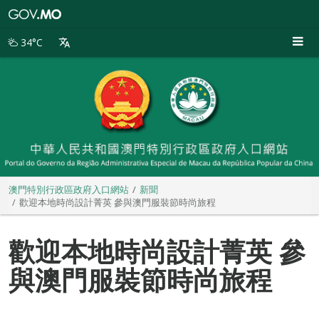
澳
門
特
34°C
別
行
政
區
政
府
入
口
網
站
澳門特別行政區政府入口網站
新聞
歡迎本地時尚設計菁英 參與澳門服裝節時尚旅程
歡迎本地時尚設計菁英 參
與澳門服裝節時尚旅程