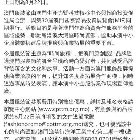
止日期為8月22日。
澳門服裝節由澳門生產力暨科技轉移中心與招商投資促
進局合辦，與第30屆澳門國際貿易投資展覽會(MIF)同
期舉行。活動目的是藉著澳門作為商貿合作服務平台的
區域優勢，聯動粵港澳大灣區時尚資源，協助本澳中小
企服裝業搭建品牌推廣與商業拓展的重要平台。
今屆服裝節主題為“時尚旅程”，把澳門原創設計品牌透
過澳門服裝節的舞台呈現給時尚愛好者，共同感受品牌
背後蘊含的文化和故事。活動一方面為澳門服飾品牌提
供商業洽談的平台，提升知名度及拓展合作商機，同時
透過專業時裝表演，讓本澳中小企服裝業作現場宣傳推
廣。
本屆服裝節參展費用特別推出優惠，詳情及報名表格請
瀏覽中心網站 (www.cpttm.org.mo)，有意參與的品牌
須於8月22日前將填妥的文件透過電郵
(fashionpromo@cpttm.org.mo)遞交，也可親臨該中
心的時尚匯點(澳門漁翁街海洋工業中心第二期十樓)遞
交。如有查詢，可於辦公時間致電8898 0701聯絡戴小