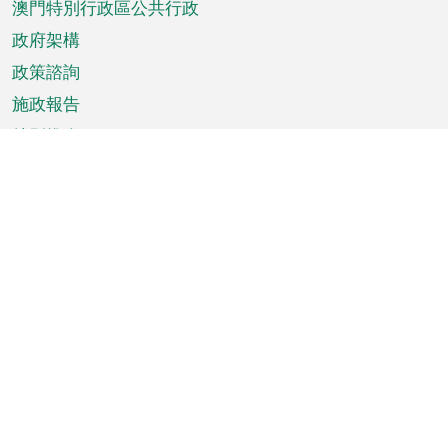
澳門特別行政區公共行政
政府架構
政策諮詢
施政報告
特別推介
澳門資訊
天氣
交通
公眾假期
文娛康體
城市資訊
澳門便覽
統計數字