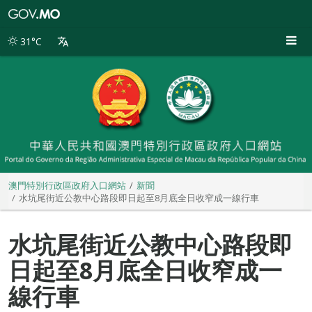
澳
門
特
31°C
別
行
政
區
政
府
入
口
網
站
澳門特別行政區政府入口網站
新聞
水坑尾街近公教中心路段即日起至8月底全日收窄成一線行車
水坑尾街近公教中心路段即
日起至8月底全日收窄成一
線行車