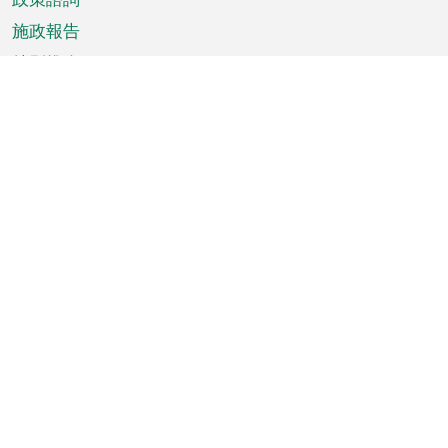
施政報告
特別推介
澳門資訊
天氣
交通
公眾假期
文娛康體
城市資訊
澳門便覽
統計數字
公佈告示
新聞