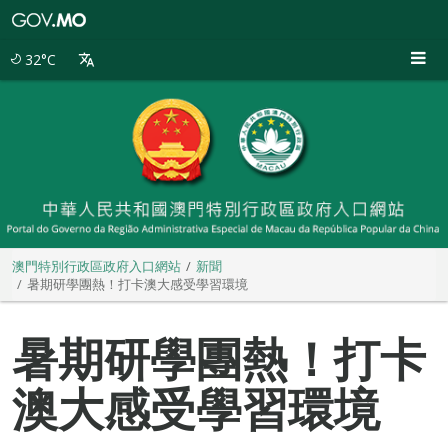
澳
門
特
32°C
別
行
政
區
政
府
入
口
網
站
澳門特別行政區政府入口網站
新聞
暑期研學團熱！打卡澳大感受學習環境
暑期研學團熱！打卡
澳大感受學習環境