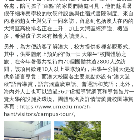
各處，陪同孩子“踩點”的家長們隨處可見，他們趁著暑
假仔細考察學校的軟硬件設施與住宿式書院制度。來自
內地的趙女士與兒子一同來訪，留意到包括澳大在內的
大灣區高校排名正在上升，加上大灣區經濟強、機遇
多，希望孩子未來有機會入讀澳大。
另外，為方便訪客了解澳大，校方提供多種參觀形式。
其中，供團體網上預約的“做一日大學生”校園體驗之
旅，在今年暑假共接待約70個團體共逾2800人次訪
問，該項目歡迎10人以上團隊預約，由學生公關大使提
供多語言導賞；而澳大校園各主要景點亦設有“澳大遊
蹤”語音導賞，語言涵蓋廣東話、普通話和英語；此外，
海內外人士也可以通過360°虛擬導覽網頁和導賞短片一
覽大學的設施及環境。團體報名及詳情請瀏覽校園導賞
專頁：https://www.um.edu.mo/zh-
hant/visitors/campus-tour/。