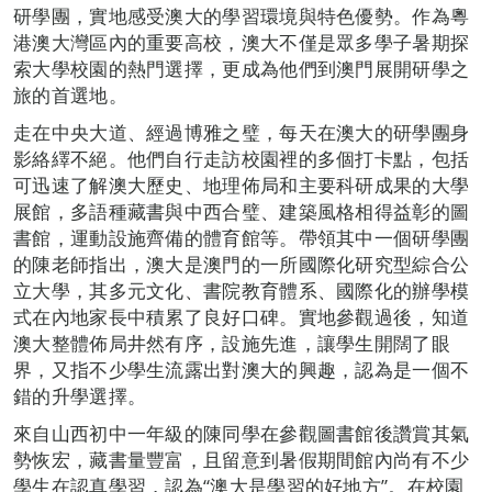
研學團，實地感受澳大的學習環境與特色優勢。作為粵
港澳大灣區內的重要高校，澳大不僅是眾多學子暑期探
索大學校園的熱門選擇，更成為他們到澳門展開研學之
旅的首選地。
走在中央大道、經過博雅之璧，每天在澳大的研學團身
影絡繹不絕。他們自行走訪校園裡的多個打卡點，包括
可迅速了解澳大歷史、地理佈局和主要科研成果的大學
展館，多語種藏書與中西合璧、建築風格相得益彰的圖
書館，運動設施齊備的體育館等。帶領其中一個研學團
的陳老師指出，澳大是澳門的一所國際化研究型綜合公
立大學，其多元文化、書院教育體系、國際化的辦學模
式在內地家長中積累了良好口碑。實地參觀過後，知道
澳大整體佈局井然有序，設施先進，讓學生開闊了眼
界，又指不少學生流露出對澳大的興趣，認為是一個不
錯的升學選擇。
來自山西初中一年級的陳同學在參觀圖書館後讚賞其氣
勢恢宏，藏書量豐富，且留意到暑假期間館內尚有不少
學生在認真學習，認為“澳大是學習的好地方”。在校園