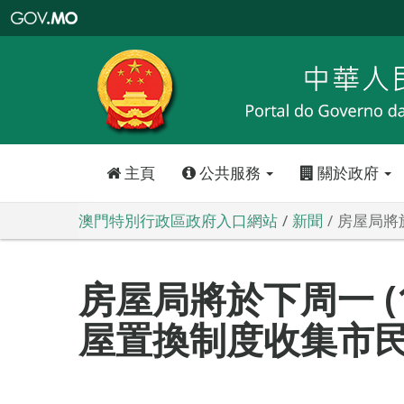
澳
門
特
別
行
政
區
政
府
入
口
網
站
主頁
公共服務
關於政府
澳門特別行政區政府入口網站
新聞
房屋局將
房屋局將於下周一 (
屋置換制度收集市