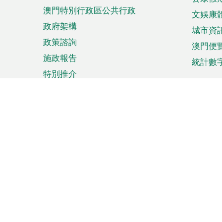
澳門特別行政區公共行政
文娛康
政府架構
城市資
政策諮詢
澳門便
施政報告
統計數
特別推介
來澳旅遊
商務
計劃行程
貿易投
觀光
澳門經
娛樂消閒
中小企
購物
市場資
節日盛事
知識產
網
網
頁