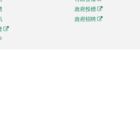
體
政府投標
訊
政府招聘
覽
字
及貿易
相關連結
資
手機應用程式目錄
貿會展
社交媒體目錄
商機和服務
專題網站目錄
訊
RSS訂閱目錄
權
表格下載