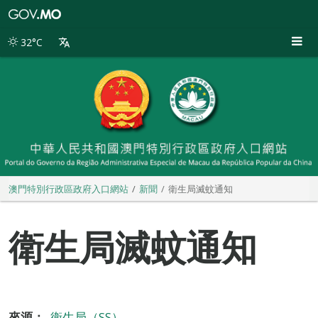
澳
門
特
32°C
別
行
政
區
政
府
入
口
網
站
澳門特別行政區政府入口網站
新聞
衛生局滅蚊通知
衛生局滅蚊通知
來源：
衛生局（SS）