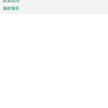
政策諮詢
施政報告
特別推介
澳門資訊
天氣
交通
公眾假期
文娛康體
城市資訊
澳門便覽
統計數字
公佈告示
新聞