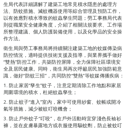
生局代表詳細講解了建築工地常見積水隱患的處理方
法、防蚊措施、滅蚊機器使用等綜合管理及預防工作，
以有效應對積水導致的蚊蟲孳生問題；勞工事務局代表
則從職業安全健康角度，介紹了相關法規要求、工作場
所整理建議、個人防護裝備使用，以及化學品的安全操
作方法。
衛生局與勞工事務局將持續關注建築工地的蚊媒傳染病
防控情況，適時提供技術支援及指導，與業界攜手做好
“雙熱”防控工作，共築防控屏障，全力保障社區環境安
全及居民健康。同時，衛生局再次呼籲居民加強防範意
識，做好“防蚊三招”，共同防控“雙熱”等蚊媒傳播疾病：
1. 防止家居“孳生”蚊子，注意定期清除工作地點和家居
周圍環境的積水，杜絕蚊蟲孳生；
2. 防止蚊子“進入”室內，家中可使用紗窗、蚊帳或開冷
氣等措施，減少被蚊叮咬機會；
3. 防止戶外蚊子“叮咬”，在戶外活動時宜穿淺色長袖衫
褲，並在皮膚暴露地方或衣服使用驅蚊劑，防止被蚊叮