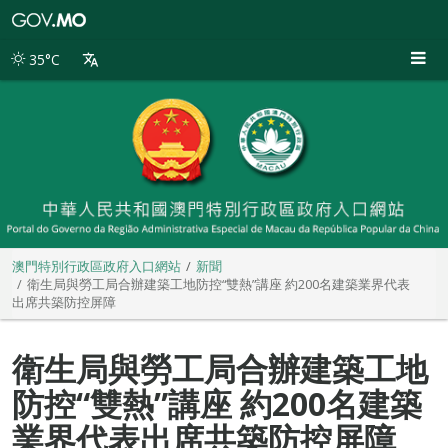
澳
門
特
35°C
別
行
政
區
政
府
入
口
網
站
澳門特別行政區政府入口網站
新聞
衛生局與勞工局合辦建築工地防控“雙熱”講座 約200名建築業界代表
出席共築防控屏障
衛生局與勞工局合辦建築工地
防控“雙熱”講座 約200名建築
業界代表出席共築防控屏障