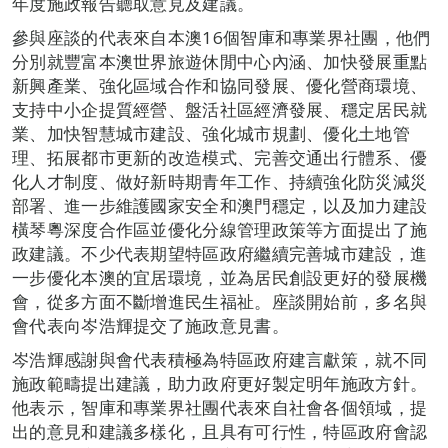
年度施政報告聽取意見及建議。
參與座談的代表來自本澳16個智庫和專業界社團，他們
分別就豐富本澳世界旅遊休閒中心內涵、加快發展重點
新興產業、強化區域合作和協同發展、優化營商環境、
支持中小企提質經營、盤活社區經濟發展、穩定居民就
業、加快智慧城市建設、強化城市規劃、優化土地管
理、拓展都市更新的改造模式、完善交通出行體系、優
化人才制度、做好新時期青年工作、持續強化防災減災
部署、進一步維護國家安全和澳門穩定，以及加力建設
橫琴粵深度合作區並優化分線管理政策等方面提出了施
政建議。不少代表期望特區政府繼續完善城市建設，進
一步優化本澳的宜居環境，並為居民創設更好的發展機
會，從多方面不斷增進民生福祉。座談開始前，多名與
會代表向岑浩輝提交了施政意見書。
岑浩輝感謝與會代表積極為特區政府建言獻策，就不同
施政範疇提出建議，助力政府更好製定明年施政方針。
他表示，智庫和專業界社團代表來自社會各個領域，提
出的意見和建議多樣化，且具有可行性，特區政府會認