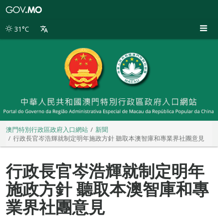
澳
門
特
31°C
別
行
政
區
政
府
入
口
網
站
澳門特別行政區政府入口網站
新聞
行政長官岑浩輝就制定明年施政方針 聽取本澳智庫和專業界社團意見
行政長官岑浩輝就制定明年
施政方針 聽取本澳智庫和專
業界社團意見