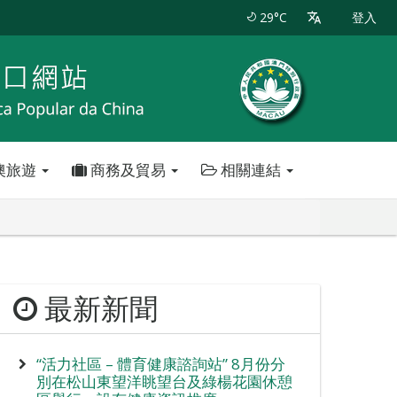
29°C
登入
澳旅遊
商務及貿易
相關連結
最新新聞
“活力社區 – 體育健康諮詢站” 8月份分
別在松山東望洋眺望台及綠楊花園休憩