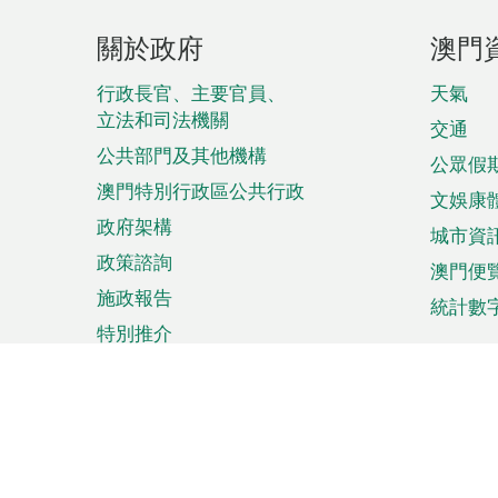
頁
關於政府
澳門
腳
菜
行政長官、主要官員、
天氣
立法和司法機關
單
交通
公共部門及其他機構
公眾假
澳門特別行政區公共行政
文娛康
政府架構
城市資
政策諮詢
澳門便
施政報告
統計數
特別推介
來澳旅遊
商務
計劃行程
貿易投
觀光
澳門經