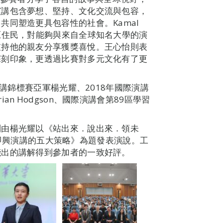
演講包含夢想、堅持、文化交流與包容，
共同塑造更具包容性的社會。Kamal
為馬來西亞原住民，對能夠與來自全球知名大學的演
支持他的親友分享獲獎喜悅。王心怡則表
深刻印象，更透過比賽對多元文化有了更
演講錦標賽亞軍楊光耀、2018年國際演講
n Hodgson、國際演講會第89區學習
。
別由楊光耀以《站出來．說出來．領未
——即興演講的五大策略》為題發表演說。工
淺出的講解得到參加者的一致好評。