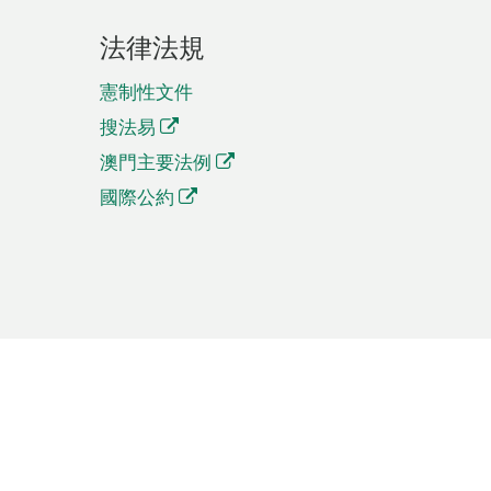
法律法規
憲制性文件
搜法易
澳門主要法例
國際公約