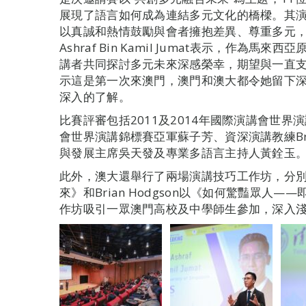
展現了語言如何成為連結多元文化的橋樑。其
以真誠和熱情鼓勵與會者擁抱差異、尊重多元，
Ashraf Bin Kamil Jumat表示，作
講者共同探討多元未來深感榮幸，期望與一直
示這是第一次來澳門，澳門和澳大都令她留下
深入的了解。
比賽評審包括2011及2014年國際演講會世界
會世界演講錦標賽亞軍蘇子芳、資深演講教練Bria
與發展主席吳天發及專業多語言主持人黃銓玉
此外，澳大還舉行了兩場演講技巧工作坊，分
來》和Brian Hodgson以《如何驚豔眾人
作坊吸引一眾澳門高校及中學師生參加，深入