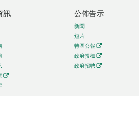
資訊
公佈告示
新聞
短片
期
特區公報
體
政府投標
訊
政府招聘
覽
字
及貿易
相關連結
資
手機應用程式目錄
貿會展
社交媒體目錄