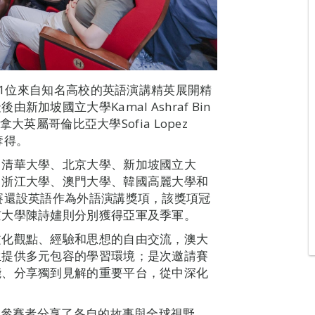
，11位來自知名高校的英語演講精英展開精
坡國立大學Kamal Ashraf Bin
大英屬哥倫比亞大學Sofia Lopez
s奪得。
、清華大學、北京大學、新加坡國立大
、浙江大學、澳門大學、韓國高麗大學和
賽還設英語作為外語演講獎項，該獎項冠
京大學陳詩嫿則分別獲得亞軍及季軍。
文化觀點、經驗和思想的自由交流，澳大
生提供多元包容的學習環境；是次邀請賽
能、分享獨到見解的重要平台，從中深化
位參賽者分享了各自的故事與全球視野，