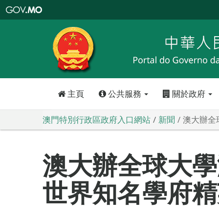
澳
門
特
別
行
政
區
政
府
入
口
網
站
主頁
公共服務
關於政府
澳門特別行政區政府入口網站
新聞
澳大辦全
澳大辦全球大學
世界知名學府精