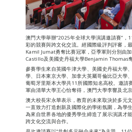
澳門大學舉辦“2025年全球大學演講邀請賽”
彩的競賽與跨文化交流。經國際級評判評審，最後由新加
Kamil Jumat勇奪比賽冠軍，亞季軍則分別由加拿
Castillo及美國史丹福大學Benjamin Thoma
參賽學生來自英國牛津大學、美國史丹福大學
學、日本東京大學、加拿大英屬哥倫比亞大學
葡萄牙里斯本大學共11所國際知名高校。邀請
軍由清華大學王心怡奪得，澳門大學李響及北
澳大校長宋永華表示，教育的未來取決於多元
一直致力打造創新及國際化的學術氛圍，為學
為來自世界各地的優秀學生締造了展示演講才
跨文化交流與合作。
是次邀請賽以“共創多元融合未來”為主題，11