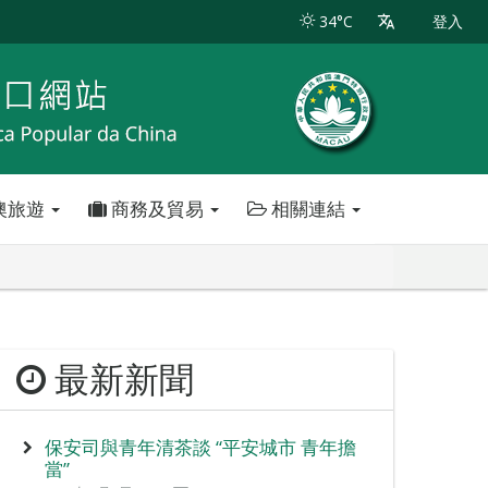
34°C
登入
澳旅遊
商務及貿易
相關連結
最新新聞
保安司與青年清茶談 “平安城市 青年擔
當”