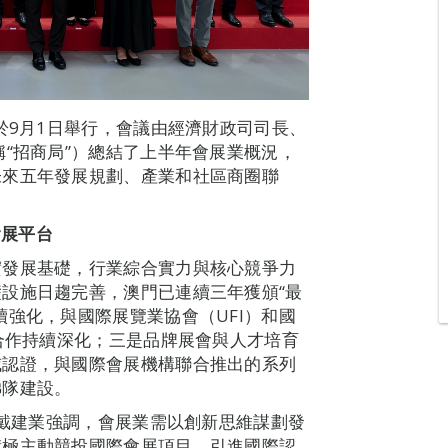
於9月1日舉行，會議由經濟財政司司長、
稱“招商局”）總結了上半年會展業概況，
未來五年發展規劃、產業和社區商圈聯
會展平台
實發展基礎，行業綜合實力與核心競爭力
設施日趨完善，澳門已連續三年獲頒“最
續強化，與國際展覽業協會（UFI）和國
的合作持續深化；三是品牌展會與人才培育
威認證，與國際會展機構聯合推出的系列
梯隊建設。
，戴建業強調，會展業需以創新思維謀劃發
積極主動競投國際會展項目，引進國際認