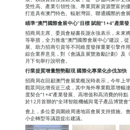
受性高、產業引領性強、專業買家資源豐富的
打造具有澳門特色、輻射灣區、聯通國際的會
瞄準“澳門國際會展中心”目標
賦能“
1+4
”產業發
招商局主席、委員會秘書長謝永強表示，未來
等舉措，全力推進“澳門國際會展中心”建設，從
展、助力招商引資等不同維度發揮重要引擎作
綜合業界意見，對《會議及展覽激勵計劃》及
月下旬舉行說明會。
行業提質增量態勢顯現
國際化專業化步伐加快
招商局在回顧澳門會展業概況時表示，今年上半
觀眾同比增長近三成，其中海外專業觀眾增幅
度契合“1+4”產業發展、高增值和高消費的特
於12月首辦的“全球智能機械與電子產品博覽會
會上，多位委員圍繞周邊地區會展支持措施、
小企轉型等議題提出建議。