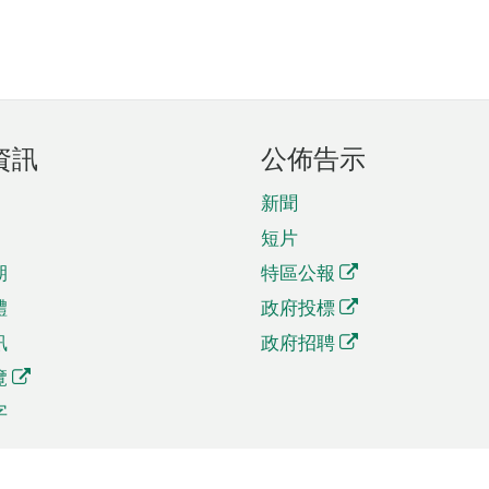
資訊
公佈告示
新聞
短片
期
特區公報
體
政府投標
訊
政府招聘
覽
字