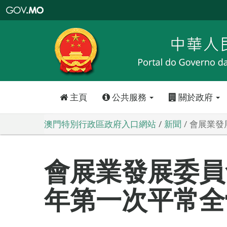
澳
門
特
別
行
政
區
政
府
入
口
網
站
主頁
公共服務
關於政府
澳門特別行政區政府入口網站
新聞
會展業發
會展業發展委員會
年第一次平常全