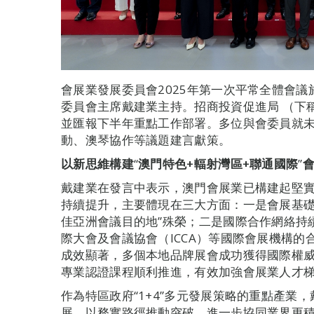
會展業發展委員會2025年第一次平常全體會議
委員會主席戴建業主持。招商投資促進局 （下
並匯報下半年重點工作部署。多位與會委員就
動、澳琴協作等議題建言獻策。
以新思維構建
“
澳門特色
+
輻射灣區
+
聯通國際
”
戴建業在發言中表示，澳門會展業已構建起堅
持續提升，主要體現在三大方面：一是會展基礎
佳亞洲會議目的地”殊榮；二是國際合作網絡持
際大會及會議協會（ICCA）等國際會展機構
成效顯著，多個本地品牌展會成功獲得國際權
專業認證課程順利推進，有效加強會展業人才
作為特區政府“1+4”多元發展策略的重點產業
展、以務實路徑推動突破，進一步協同業界更