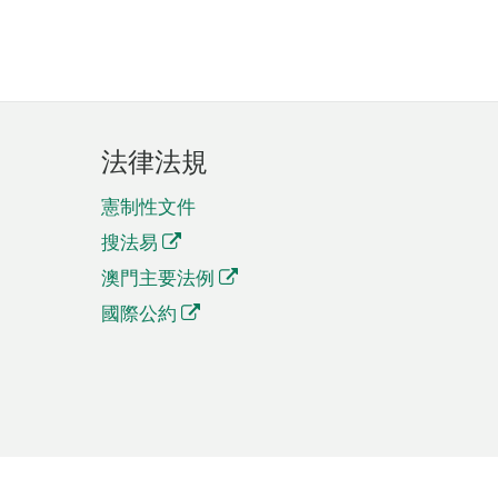
法律法規
憲制性文件
搜法易
澳門主要法例
國際公約