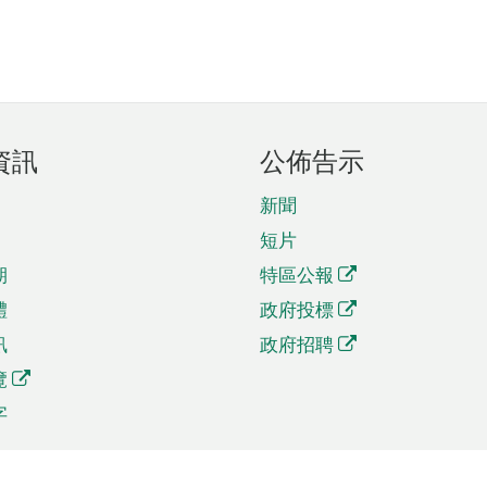
資訊
公佈告示
新聞
短片
期
特區公報
體
政府投標
訊
政府招聘
覽
字