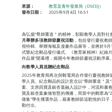
來源：
教育及青年發展局（DSEDJ）
發布日期：
2025年9月4日 16:51
為弘揚“尊師重道＂的精神，彰顯教學人員對社
月舉辦多項教師節慶祝活動
，包括發行慶祝教
視特輯、舉辦海報及漫畫作品展等，並將於9月1
式暨紀念郵品發行儀式、《教育家精神》紀錄片送
作品展”開幕禮，揭開今年教師節慶祝活動序幕
向教學人員送贈紀念郵品
2025年教青局再次與郵電局合作發行慶祝教師
學人員。紀念郵品的設計意念以“尊師重道＂及
案、文房四寶及銀杏葉融入設計中，河流和書
寶及銀杏葉象徵智慧的傳播，而當中的郵票為“2
徵集”學生獲選作品，藉著教師節這歡悅的日子
勤付出。