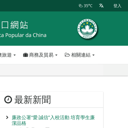
35°C
登入
澳旅遊
商務及貿易
相關連結
最新新聞
廉政公署“愛‧誠信”入校活動 培育學生廉
潔品格