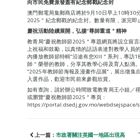
向市民免費派發蓋有紀念郵戳紀念封
澳門郵電局集郵商店將於9月10日早上10時3
2025＂紀念郵戳的紀念封。數量有限，派完即
慶祝活動陸續展開，弘揚“尊師重道＂精神
教青局“慶祝教師節2025＂專題網頁將設立留
上祝福和鼓勵，以真情的話語表達對教學人員的
內播放教師節特輯“沿途有您XIII＂系列，專訪18
師＂榮譽的教師，分享其教學心得及育人點滴
“2025年教師節海報及漫畫作品展”，展出徵
入選作品，歡迎市民前來參觀欣賞。
如有查詢，請於辦公時間致電教青局王小姐／禤小姐，
或瀏覽“慶祝教師節2025＂專頁﹕
https://portal.dsedj.gov.mo/webdsejspace/
上一篇：
市政署關注英國一地區出現高