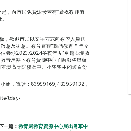
0分起，向市民免費派發蓋有“慶祝教師節
止。
言板，歡迎市民以文字方式向教學人員送
敬意及謝意。教育電視“動感教菁＂時段
位獲頒2023/2024學校年度“卓越表現教
。教青局轄下教育資源中心子瞻廊將舉辦
集自本澳高等院校及中、小學學生的逾百份
電話：83959169／83959132，
site/tday/。
下一篇：
教青局教育資源中心展出粵華中