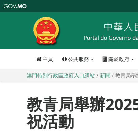
澳
門
特
別
行
政
區
政
府
入
口
網
站
主頁
公共服務
關於政府
澳門特別行政區政府入口網站
新聞
教青局舉
教青局舉辦202
祝活動