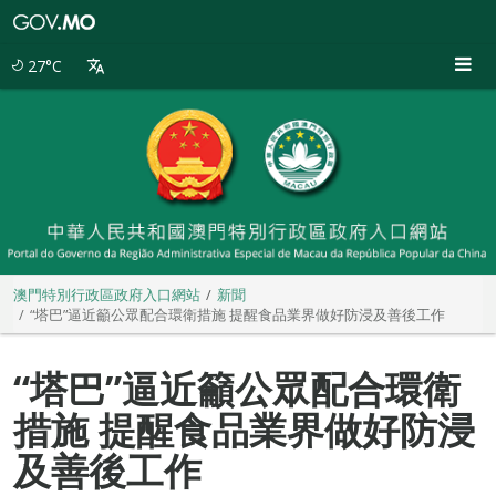
澳
門
特
27°C
別
行
政
區
政
府
入
口
網
站
澳門特別行政區政府入口網站
新聞
“塔巴”逼近籲公眾配合環衛措施 提醒食品業界做好防浸及善後工作
“塔巴”逼近籲公眾配合環衛
措施 提醒食品業界做好防浸
及善後工作