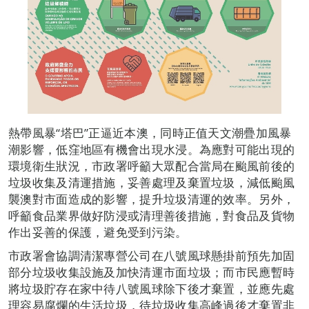
熱帶風暴“塔巴”正逼近本澳，同時正值天文潮疊加風暴
潮影響，低窪地區有機會出現水浸。為應對可能出現的
環境衛生狀況，市政署呼籲大眾配合當局在颱風前後的
垃圾收集及清運措施，妥善處理及棄置垃圾，減低颱風
襲澳對市面造成的影響，提升垃圾清運的效率。另外，
呼籲食品業界做好防浸或清理善後措施，對食品及貨物
作出妥善的保護，避免受到污染。
市政署會協調清潔專營公司在八號風球懸掛前預先加固
部分垃圾收集設施及加快清運市面垃圾；而市民應暫時
將垃圾貯存在家中待八號風球除下後才棄置，並應先處
理容易腐爛的生活垃圾，待垃圾收集高峰過後才棄置非