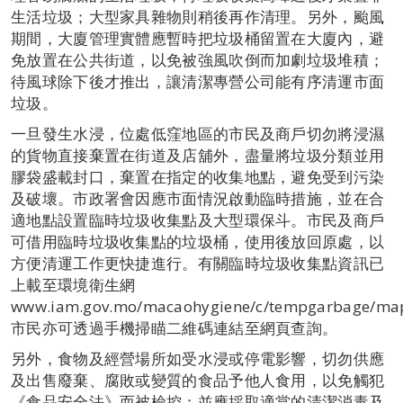
生活垃圾；大型家具雜物則稍後再作清理。另外，颱風
期間，大廈管理實體應暫時把垃圾桶留置在大廈內，避
免放置在公共街道，以免被強風吹倒而加劇垃圾堆積；
待風球除下後才推出，讓清潔專營公司能有序清運市面
垃圾。
一旦發生水浸，位處低窪地區的市民及商戶切勿將浸濕
的貨物直接棄置在街道及店舖外，盡量將垃圾分類並用
膠袋盛載封口，棄置在指定的收集地點，避免受到污染
及破壞。市政署會因應市面情況啟動臨時措施，並在合
適地點設置臨時垃圾收集點及大型環保斗。市民及商戶
可借用臨時垃圾收集點的垃圾桶，使用後放回原處，以
方便清運工作更快捷進行。有關臨時垃圾收集點資訊已
上載至環境衛生網
www.iam.gov.mo/macaohygiene/c/tempgarbage/m
市民亦可透過手機掃瞄二維碼連結至網頁查詢。
另外，食物及經營場所如受水浸或停電影響，切勿供應
及出售廢棄、腐敗或變質的食品予他人食用，以免觸犯
《食品安全法》而被檢控；並應採取適當的清潔消毒及