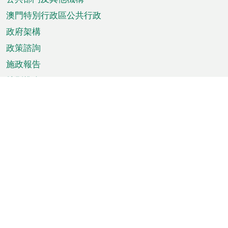
單
澳門特別行政區公共行政
政府架構
政策諮詢
施政報告
特別推介
澳門資訊
天氣
交通
公眾假期
文娛康體
城市資訊
澳門便覽
統計數字