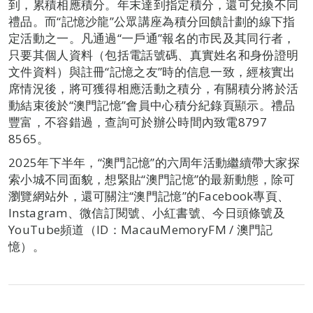
到，累積相應積分。年末達到指定積分，還可兌換不同
禮品。而“記憶沙龍”公眾講座為積分回饋計劃的線下指
定活動之一。凡通過“一戶通”報名的市民及其同行者，
只要其個人資料（包括電話號碼、真實姓名和身份證明
文件資料）與註冊“記憶之友”時的信息一致，經核實出
席情況後，將可獲得相應活動之積分，有關積分將於活
動結束後於“澳門記憶”會員中心積分紀錄頁顯示。禮品
豐富，不容錯過，查詢可於辦公時間內致電8797
8565。
2025年下半年，“澳門記憶”的六周年活動繼續帶大家探
索小城不同面貌，想緊貼“澳門記憶”的最新動態，除可
瀏覽網站外，還可關注“澳門記憶”的Facebook專頁、
Instagram、微信訂閱號、小紅書號、今日頭條號及
YouTube頻道（ID：MacauMemoryFM / 澳門記
憶）。