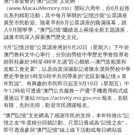
澳門基金會的“澳門記憶”文史網
（www.MacauMemory.mo）開站六周年，自6月起推
出系列精彩活動，其中每月舉辦的“記憶沙龍”公眾講座
廣受市民歡迎。隨著早前8月公眾講座的圓滿落幕，踏
入9月開學季，“澳門記憶”繼續送上兩場全新主題講座，
誠邀市民深入探索澳門歷史文化。
9月“記憶沙龍”公眾講座將於9月20日（星期六）下午於
澳門教科文中心舉行，分別由勞校中學歷史學會指導老
師郭桂豪於3時至4時半主講“匠心艆舤—澳門造船業和
造船工會史畧”，以及由資深攝影記者陳永漢與勞校中學
歷史學會於5時至6時半共同帶來的“北區影像記憶 x 青
年對談”。有興趣的市民即日起至9月19日（星期五）中
午12時前可透過“澳門公共服務一戶通”手機應用程式或
通過以下連結 https://activity.mo.gov.mo 報名，名額
有限，先到先得，歡迎市民踴躍報名。
“澳門記憶”文史網為了感謝市民的支持，本年特推出“記
憶之友”年度積分回饋計劃。只需註冊成為“記憶之友”，
即可透過參與“澳門記憶”線上線下活動或每日網站簽