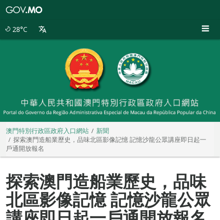
澳
門
特
28°C
別
行
政
區
政
府
入
口
網
站
澳門特別行政區政府入口網站
新聞
探索澳門造船業歷史，品味北區影像記憶 記憶沙龍公眾講座即日起一
戶通開放報名
探索澳門造船業歷史，品味
北區影像記憶 記憶沙龍公眾
講座即日起一戶通開放報名