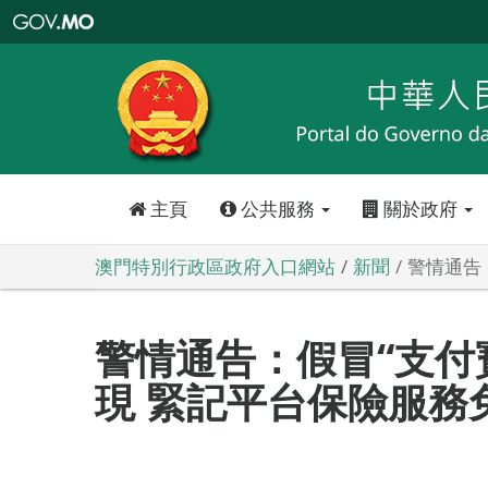
澳
門
特
別
行
政
區
政
府
入
口
網
站
主頁
公共服務
關於政府
澳門特別行政區政府入口網站
新聞
警情通告
警情通告：假冒“支付
現 緊記平台保險服務