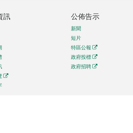
資訊
公佈告示
新聞
短片
期
特區公報
體
政府投標
訊
政府招聘
覽
字
及貿易
相關連結
資
手機應用程式目錄
貿會展
社交媒體目錄