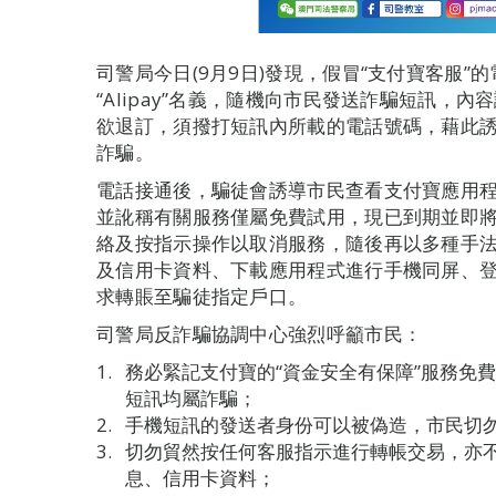
司警局今日(9月9日)發現，假冒“支付寶客服
“Alipay”名義，隨機向市民發送詐騙短訊，
欲退訂，須撥打短訊內所載的電話號碼，藉此
詐騙。
電話接通後，騙徒會誘導市民查看支付寶應用程
並訛稱有關服務僅屬免費試用，現已到期並即將收費
絡及按指示操作以取消服務，隨後再以多種手
及信用卡資料、下載應用程式進行手機同屏、
求轉賬至騙徒指定戶口。
司警局反詐騙協調中心強烈呼籲市民：
務必緊記支付寶的“資金安全有保障”服務免費
短訊均屬詐騙；
手機短訊的發送者身份可以被偽造，市民切
切勿貿然按任何客服指示進行轉帳交易，亦
息、信用卡資料；