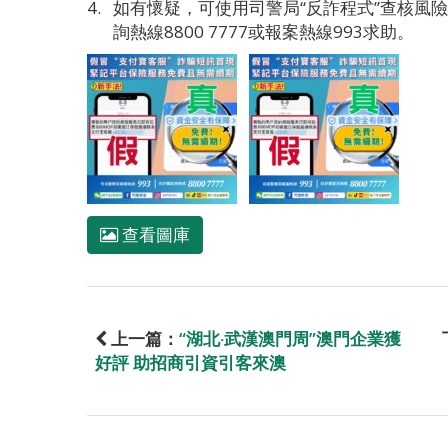
如有懷疑，可使用司警局“反詐程式”查核風
詢熱線8800 7777或報案熱線993求助。
查看圖庫
上一篇：
“湖北‧武漢澳門周”澳門企業獲
好評 助招商引資引客來澳