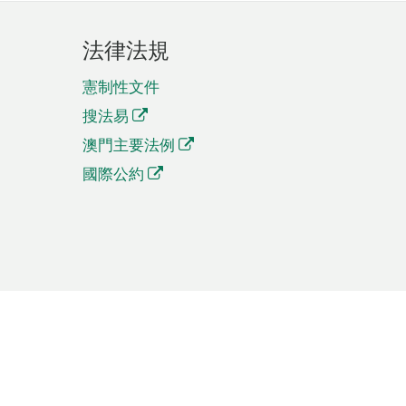
法律法規
憲制性文件
搜法易
澳門主要法例
國際公約