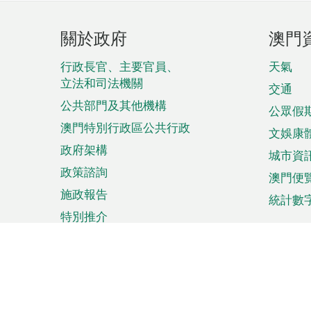
頁
關於政府
澳門
腳
菜
行政長官、主要官員、
天氣
立法和司法機關
單
交通
公共部門及其他機構
公眾假
澳門特別行政區公共行政
文娛康
政府架構
城市資
政策諮詢
澳門便
施政報告
統計數
特別推介
來澳旅遊
商務
計劃行程
貿易投
觀光
澳門經