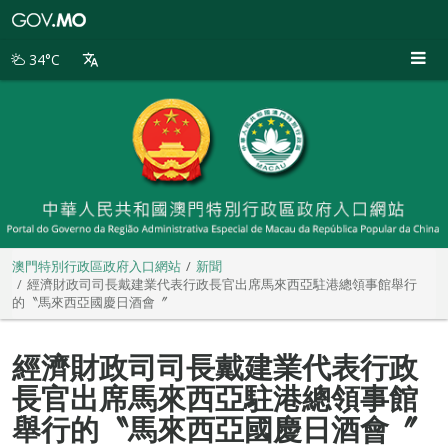
澳
門
特
34°C
別
行
政
區
政
府
入
口
網
站
澳門特別行政區政府入口網站
新聞
經濟財政司司長戴建業代表行政長官出席馬來西亞駐港總領事館舉行
的〝馬來西亞國慶日酒會〞
經濟財政司司長戴建業代表行政
長官出席馬來西亞駐港總領事館
舉行的〝馬來西亞國慶日酒會〞