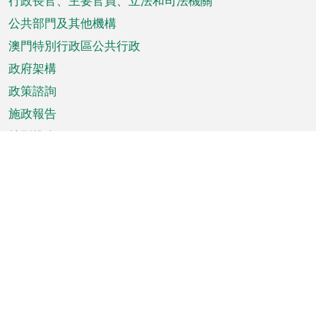
菜
行政長官、主要官員、立法和司法機關
單
公共部門及其他機構
澳門特別行政區公共行政
政府架構
政策諮詢
施政報告
特別推介
澳門資訊
天氣
交通
公眾假期
文娛康體
城市資訊
澳門便覽