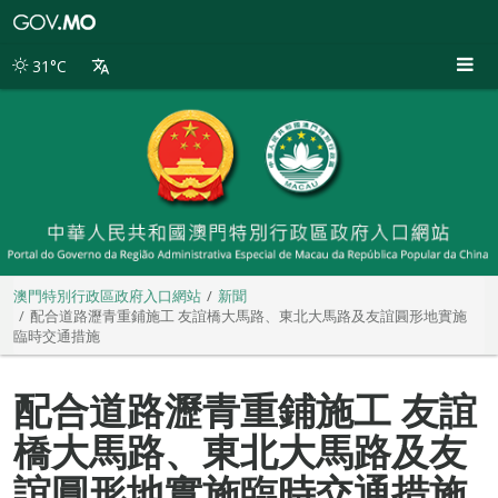
澳
門
特
31°C
別
行
政
區
政
府
入
口
網
站
澳門特別行政區政府入口網站
新聞
配合道路瀝青重鋪施工 友誼橋大馬路、東北大馬路及友誼圓形地實施
臨時交通措施
配合道路瀝青重鋪施工 友誼
橋大馬路、東北大馬路及友
誼圓形地實施臨時交通措施