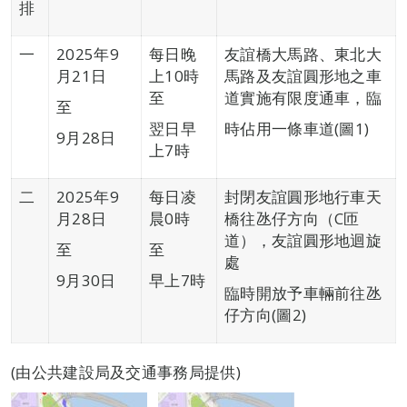
排
一
2025年9
每日晚
友誼橋大馬路、東北大
月21日
上10時
馬路及友誼圓形地之車
至
道實施有限度通車，臨
至
翌日早
時佔用一條車道(圖1)
9月28日
上7時
二
2025年9
每日凌
封閉友誼圓形地行車天
月28日
晨0時
橋往氹仔方向（C匝
道），友誼圓形地迴旋
至
至
處
9月30日
早上7時
臨時開放予車輛前往氹
仔方向(圖2)
(由公共建設局及交通事務局提供)