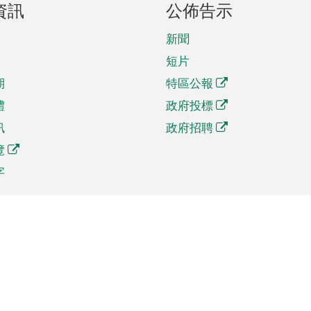
資訊
公佈告示
新聞
短片
期
特區公報
體
政府投標
訊
政府招聘
覽
字
及貿易
相關連結
資
手機應用程式目錄
貿會展
社交媒體目錄
商機和服務
專題網站目錄