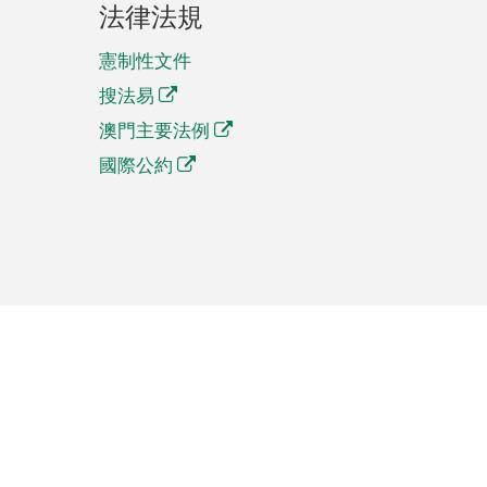
法律法規
憲制性文件
搜法易
澳門主要法例
國際公約