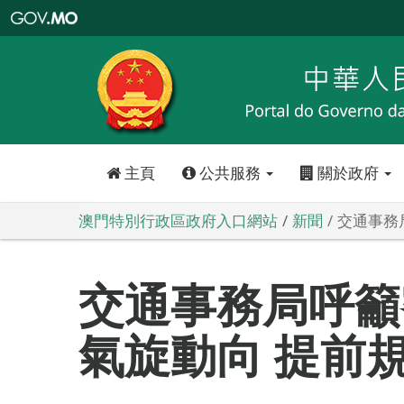
澳
門
特
別
行
政
區
政
府
入
口
網
站
主頁
公共服務
關於政府
澳門特別行政區政府入口網站
新聞
交通事務
交通事務局呼籲
氣旋動向 提前