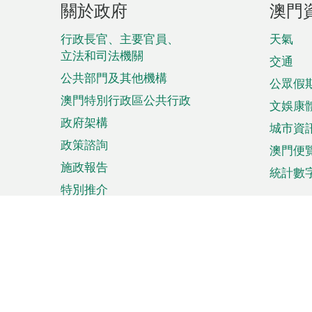
關於政府
澳門
腳
菜
行政長官、主要官員、
天氣
立法和司法機關
單
交通
公共部門及其他機構
公眾假
澳門特別行政區公共行政
文娛康
政府架構
城市資
政策諮詢
澳門便
施政報告
統計數
特別推介
來澳旅遊
商務
計劃行程
貿易投
觀光
澳門經
娛樂消閒
中小企