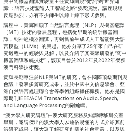
與中葡機器翻譯實驗室主任黃輝圍繞“從‘詞’到‘世界知
識’：語言技術塑造人工智能之路”發表演說。講座現場
反應熱烈，亦有不少師生以線上線下形式參與。
講座中，黃輝回顧了自然語言處理（NLP）與機器翻譯
（MT）技術的發展歷程，包括從早期的統計機器翻
譯，到神經機器翻譯，再到當前生成式人工智能與大語
言模型（LLMs）的興起。他亦分享了25年來自己在研
究過程中的經驗與見解，以及介紹了其團隊研發的“葡中
機器翻譯系統技術”，該項目曾於2012年及2022年榮獲
澳門科學技術獎。
黃輝長期專注於NLP與MT的研究，曾在國際頂級期刊與
會議上發表多篇研究成果，並於中國中文信息學會、亞
洲自然語言處理聯合會等學術組織擔任職務。他亦是國
際期刊IEEE/ACM Transactions on Audio, Speech,
and Language Processing的副編輯。
“澳大學人研究講壇”由澳大研究服務及知識轉移辦公室
舉辦，邀請傑出的澳大學人以通俗易懂的方式介紹其前
沿研究成果，讓大眾了解研究創新的社會意義，以及與