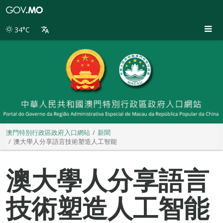
澳
門
特
34°C
別
行
政
區
政
府
入
口
網
站
澳門特別行政區政府入口網站
新聞
澳大學人分享語言技術塑造人工智能
澳大學人分享語言
技術塑造人工智能