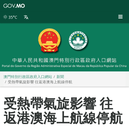
澳
門
特
35°C
別
行
政
區
政
府
入
口
網
站
澳門特別行政區政府入口網站
新聞
受熱帶氣旋影響 往返港澳海上航線停航
受熱帶氣旋影響 往
返港澳海上航線停航