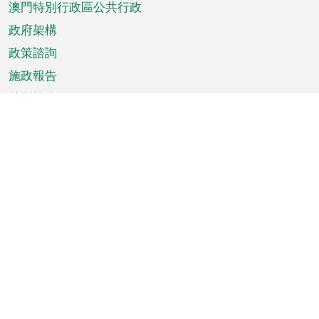
澳門特別行政區公共行政
政府架構
政策諮詢
施政報告
特別推介
澳門資訊
天氣
交通
公眾假期
文娛康體
城市資訊
澳門便覽
統計數字