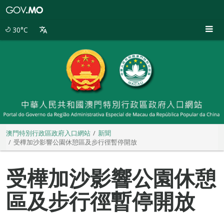
澳
門
特
30°C
別
行
政
區
政
府
入
口
網
站
澳門特別行政區政府入口網站
新聞
受樺加沙影響公園休憩區及步行徑暫停開放
受樺加沙影響公園休憩
區及步行徑暫停開放