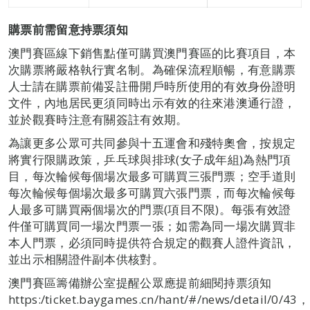
購票前需留意持票須知
澳門賽區線下銷售點僅可購買澳門賽區的比賽項目，本
次購票將嚴格執行實名制。為確保流程順暢，有意購票
人士請在購票前備妥註冊開戶時所使用的有效身份證明
文件，內地居民更須同時出示有效的往來港澳通行證，
並於觀賽時注意有關簽註有效期。
為讓更多公眾可共同參與十五運會和殘特奧會，按規定
將實行限購政策，乒乓球與排球(女子成年組)為熱門項
目，每次輪候每個場次最多可購買三張門票；空手道則
每次輪候每個場次最多可購買六張門票，而每次輪候每
人最多可購買兩個場次的門票(項目不限)。每張有效證
件僅可購買同一場次門票一張；如需為同一場次購買非
本人門票，必須同時提供符合規定的觀賽人證件資訊，
並出示相關證件副本供核對。
澳門賽區籌備辦公室提醒公眾應提前細閱持票須知
https:/ticket.baygames.cn/hant/#/news/detail/0/43，