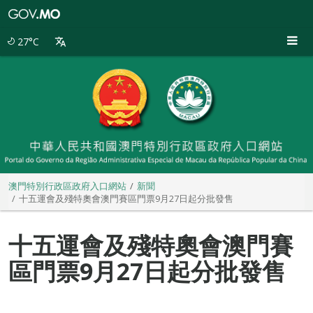
澳
門
特
27°C
別
行
政
區
政
府
入
口
網
站
澳門特別行政區政府入口網站
新聞
十五運會及殘特奧會澳門賽區門票9月27日起分批發售
十五運會及殘特奧會澳門賽
區門票9月27日起分批發售