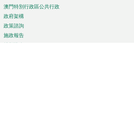
澳門特別行政區公共行政
政府架構
政策諮詢
施政報告
特別推介
澳門資訊
天氣
交通
公眾假期
文娛康體
城市資訊
澳門便覽
統計數字