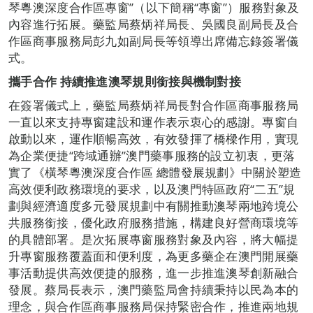
琴粵澳深度合作區專窗”（以下簡稱“專窗”）服務對象及
內容進行拓展。藥監局蔡炳祥局長、吳國良副局長及合
作區商事服務局彭九如副局長等領導出席備忘錄簽署儀
式。
攜手合作
持續推進澳琴規則銜接與機制對接
在簽署儀式上，藥監局蔡炳祥局長對合作區商事服務局
一直以來支持專窗建設和運作表示衷心的感謝。專窗自
啟動以來，運作順暢高效，有效發揮了橋樑作用，實現
為企業便捷“跨域通辦”澳門藥事服務的設立初衷，更落
實了《橫琴粵澳深度合作區 總體發展規劃》中關於塑造
高效便利政務環境的要求，以及澳門特區政府“二五”規
劃與經濟適度多元發展規劃中有關推動澳琴兩地跨境公
共服務銜接，優化政府服務措施，構建良好營商環境等
的具體部署。是次拓展專窗服務對象及內容，將大幅提
升專窗服務覆蓋面和便利度，為更多藥企在澳門開展藥
事活動提供高效便捷的服務，進一步推進澳琴創新融合
發展。蔡局長表示，澳門藥監局會持續秉持以民為本的
理念，與合作區商事服務局保持緊密合作，推進兩地規