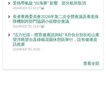
受熱帶氣旋 “白海豚” 影響 部分航班取消
2026年8月7日 22:27
長者事務委員會2026年第二次全體會議及養老保
障機制跨部門協調小組聯合會議
2026年8月7日 20:41
“活力社區 – 體育健康諮詢站” 8月份分別在松山東
望洋眺望台及綠楊花園休憩區舉行，設有健康資
訊推廣
2026年8月7日 20:00
查看全部