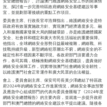
安全總體報告》、討論澳門維護網絡安全工作的開展情
況、探討進一步完善特區政府網絡安全基礎建設等事
宜，並規劃部署後續的重點工作項目。
委員會主席、行政長官岑浩輝指出，維護網絡安全是特
區政府有效落實施政方針、實現澳門經濟適度多元、融
入和服務國家發展大局的關鍵環節，亦是維護總體國家
安全、社會祥和穩定和廣大市民生活福祉的重要保障。
他指出，全球網絡安全形勢日益嚴峻複雜，網絡戰、科
技戰持續升級，新型網絡犯罪層出不窮，網絡安全的不
確定性和不穩因素不斷浮現。各政府部門須要通力合
作，各司其職，積極推動網絡安全基礎建設，盡責做好
網絡安全保障工作，切實增強澳門社會網絡安全韌性，
以維護澳門社會正常運作和廣大民眾的合法權益。
會上，委員會副主席、保安司司長黃少澤總結了特區政
府2024年的網絡安全工作進展情況，網絡安全事故預警
及應急中心組成部門的代表向委員會匯報了《2024年度
網絡安全總體報告》的主要內容，並就進一步提升政府
部門和澳門總體的網絡安全建設水平提出建議。隨後各