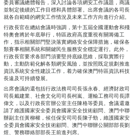
委員審議總體報告，深入討論各項網安工作議題，商議
並制定後續的工作目標和具體部署。出席會議的各司長
就各自範疇的網安工作情況及未來工作方向進行介紹。
行政長官在總結會議時強調，第十五屆全國運動會和殘
特奧會將於年底舉行，特區政府高度重視有關籌備工
作，指示相關部門堅決落實網絡安全保障措施，確保各
類賽事相關系統和關鍵民生服務安全穩定運行。此外，
行政長官要求各部門須要堅持底線思維，採取實際行
動，主動防範化解各類網安風險，並按照既定規劃推進
資訊系統安全性建設工作，着力確保澳門特區資訊科技
長遠及可持續發展。
出席會議的還包括行政法務司司長張永春、經濟財政司
司長戴建業、社會文化司司長柯嵐、運輸工務司司長譚
偉文，以及行政長官辦公室主任陳格等委員。會議還邀
請了維護國家安全委員會國家安全技術顧問、澳門中聯
辦副主任黃柳權，候任保安司司長陳子勁，維護國家安
全委員會國家安全技術顧問、澳門中聯辦公關部部長劉
煜、警務聯絡部部長王前進列席。