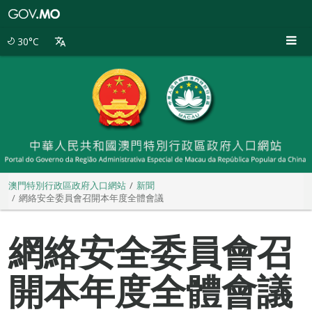
澳
門
特
30°C
別
行
政
區
政
府
入
口
網
站
澳門特別行政區政府入口網站
新聞
網絡安全委員會召開本年度全體會議
網絡安全委員會召
開本年度全體會議