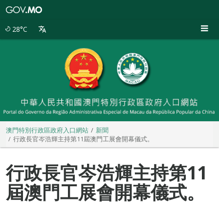
澳
門
特
28°C
別
行
政
區
政
府
入
口
網
站
澳門特別行政區政府入口網站
新聞
行政長官岑浩輝主持第11屆澳門工展會開幕儀式。
行政長官岑浩輝主持第11
屆澳門工展會開幕儀式。